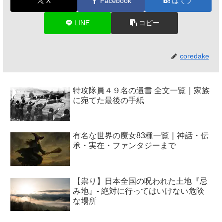
X
Facebook
はてブ
LINE
コピー
coredake
特攻隊員４９名の遺書 全文一覧｜家族
に宛てた最後の手紙
有名な世界の魔女83種一覧｜神話・伝
承・実在・ファンタジーまで
【祟り】日本全国の呪われた土地『忌
み地』- 絶対に行ってはいけない危険
な場所