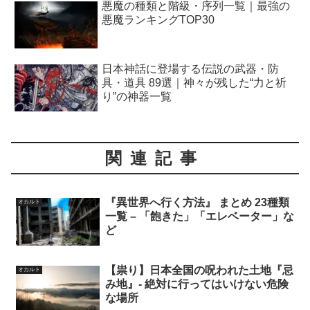
悪魔の種類と階級・序列一覧｜最強の
悪魔ランキングTOP30
日本神話に登場する伝説の武器・防
具・道具 89選｜神々が残した“力と祈
り”の神器一覧
関連記事
『異世界へ行く方法』 まとめ 23種類
オカルト
一覧 – 「飽きた」「エレベーター」な
ど
【祟り】日本全国の呪われた土地『忌
オカルト
み地』- 絶対に行ってはいけない危険
な場所