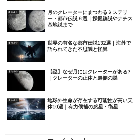
月のクレーターにまつわるミステリ
オカルト
ー・都市伝説６選｜採掘跡説やナチス
基地説まで
世界の有名な都市伝説132選｜海外で
オカルト
語られてきた不思議と怪異
【謎】なぜ月にはクレーターがある?
オカルト
｜クレーターの正体と裏側の謎
地球外生命が存在する可能性が高い天
オカルト
体10選｜有力候補の惑星・衛星