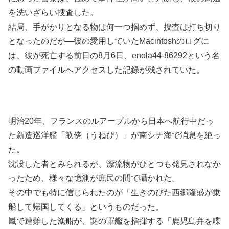
を洗いざらい捜査した。
結局、手がかりとなる物は何一つ掴めず、捜査は打ち切り
となったのだが―彼の愛用していたMacintoshのログに
は、彼が死亡する前日の8月6日、enola44-86292という名
の動画ファイルへアクセスした記録が残されていた。
明治20年、フランスのルアーブルから日本へ航行中だっ
た新造巡洋艦「畝傍（うねび）」が南シナ海で消息を絶っ
た。
沈没した者とみられるが、漂流物がひとつも発見されなか
ったため、様々な憶測が庶民の間で囁かれた。
その中でも特に信じられたのが「生きのびた西郷隆盛が乗
船して帰国してくる」というものだった。
嵐で遭難した漁船が、謎の軍艦を指揮する「鹿児島弁を喋