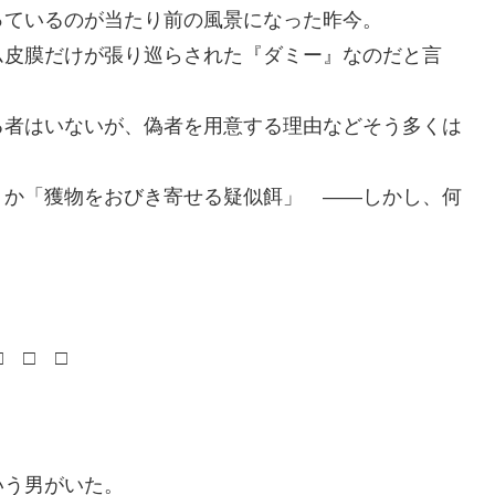
っているのが当たり前の風景になった昨今。
ム皮膜だけが張り巡らされた『ダミー』なのだと言
る者はいないが、偽者を用意する理由などそう多くは
」か「獲物をおびき寄せる疑似餌」 ――しかし、何
□ □ □
いう男がいた。