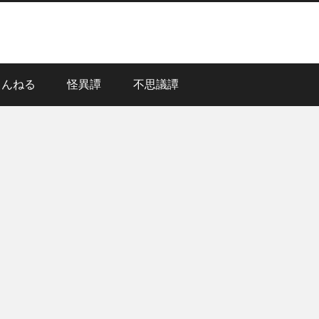
ゃんねる
怪異譚
不思議譚