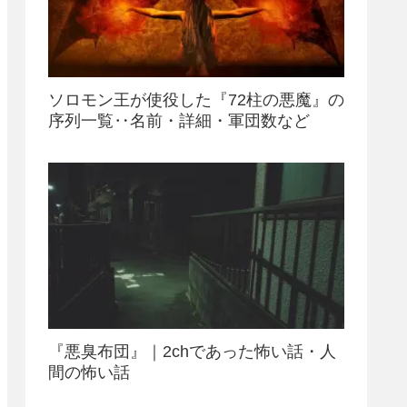
ソロモン王が使役した『72柱の悪魔』の
序列一覧‥名前・詳細・軍団数など
『悪臭布団』｜2chであった怖い話・人
間の怖い話