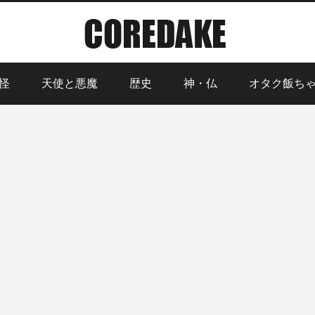
怪
天使と悪魔
歴史
神・仏
オタク飯ち