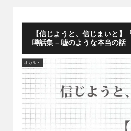
【信じようと、信じまいと】『透
噂話集 – 嘘のような本当の話
オカルト