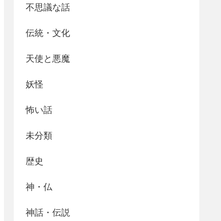
不思議な話
伝統・文化
天使と悪魔
妖怪
怖い話
未分類
歴史
神・仏
神話・伝説