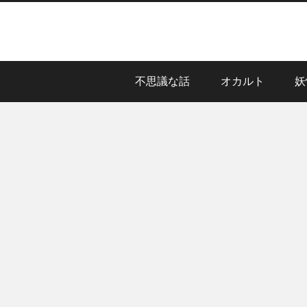
不思議な話
オカルト
妖