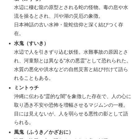
水辺に棲む龍の原型とされる蛇の怪物。毒の息や水
流を操るとされ、川や湖の災厄の象徴。
日本神話の古い水神・龍蛇信仰と深く結びつく存
在。
水鬼（すいき）
水辺で人を引きずり込む妖怪。水難事故の原因とさ
れ、河童類とは異なる“水の悪霊”として恐れられた。
水質の悪化や洪水などの自然災害と結び付けて語ら
れることもある。
ミントゥチ
沖縄に伝わる“霊的な闇”を象徴した存在で、人の心に
取り憑き不安や恐怖を増幅させるマジムンの一種。
目には見えないが、人を弱らせる悪性の影として語
られる。
風鬼（ふうき／かざおに）