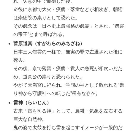
れ、失意の中で崩御した後、
※後に京都で大火・疫病・落雷などが相次ぎ、朝廷
は崇徳院の祟りとして恐れた。
その怨念は「日本史上最強格の怨霊」とされ、“怨霊
の帝王”とまで呼ばれる。
菅原道真（すがわらのみちざね）
日本三大怨霊の一柱で、無実の罪で左遷された後に
死去。
その後、京で落雷・疫病・貴人の急死が相次いだた
め、道真公の祟りと恐れられた。
やがて天満宮に祀られ、学問の神として敬われる“祟
り神から守護神への転じた”稀有な存在。
雷神（らいじん）
古来「雷を司る神」として、農耕・気象を左右する
巨大な自然神。
鬼の姿で太鼓を打ち雷を起こすイメージが一般的だ