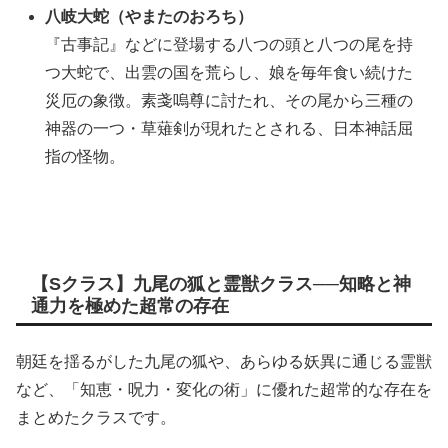
八岐大蛇（やまたのおろち）
『古事記』などに登場する八つの頭と八つの尾を持
つ大蛇で、出雲の国を荒らし、娘を毎年食い続けた
災厄の象徴。素戔嗚尊に討たれ、その尾から三種の
神器の一つ・草薙剣が現れたとされる、日本神話屈
指の怪物。
【Sクラス】九尾の狐と霊獣クラス──知略と神
通力を極めた超常の存在
朝廷を揺るがした九尾の狐や、あらゆる妖異に通じる霊獣
など、「知恵・呪力・変化の術」に優れた超常的な存在を
まとめたクラスです。