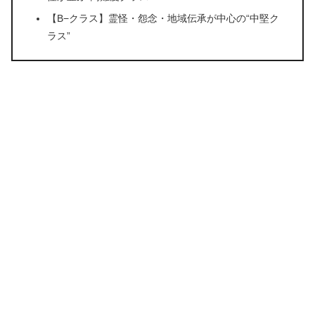
【B−クラス】霊怪・怨念・地域伝承が中心の“中堅ク
ラス”