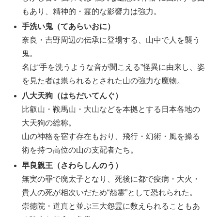
もあり、精神的・霊的な影響力は強力。
手洗い鬼（てあらいおに）
奈良・吉野周辺の伝承に登場する、山中で人を襲う
鬼。
名は“手を洗うような音が聞こえる”怪異に由来し、姿
を見た者は祟られるとされた山の強力な魔物。
八大天狗（はちだいてんぐ）
比叡山・鞍馬山・大山などを本拠とする日本各地の
大天狗の総称。
山の神格を宿す存在もおり、飛行・幻術・風を操る
術を持つ高位の山の支配者たち。
早良親王（さわらしんのう）
無実の罪で廃太子となり、死後に都で疫病・大火・
貴人の死が相次いだため“怨霊”として恐れられた。
崇徳院・道真と並ぶ三大怨霊に数えられることもあ