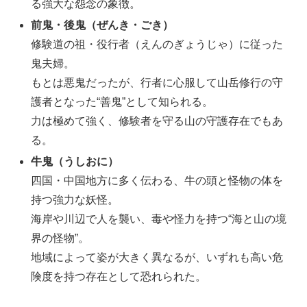
る強大な怨念の象徴。
前鬼・後鬼（ぜんき・ごき）
修験道の祖・役行者（えんのぎょうじゃ）に従った
鬼夫婦。
もとは悪鬼だったが、行者に心服して山岳修行の守
護者となった“善鬼”として知られる。
力は極めて強く、修験者を守る山の守護存在でもあ
る。
牛鬼（うしおに）
四国・中国地方に多く伝わる、牛の頭と怪物の体を
持つ強力な妖怪。
海岸や川辺で人を襲い、毒や怪力を持つ“海と山の境
界の怪物”。
地域によって姿が大きく異なるが、いずれも高い危
険度を持つ存在として恐れられた。