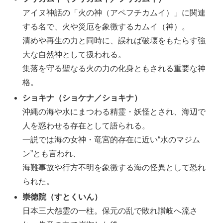
アイヌ神話の「火の神（アペフチカムイ）」に関連
する名で、火や災厄を象徴するカムイ（神）。
清めや再生の力と同時に、誤れば破壊をもたらす強
大な自然神として扱われる。
集落を守る聖なる火の力の化身ともされる重要な神
格。
ショキナ（ショケナ／ショキナ）
沖縄の海や水にまつわる精霊・妖怪とされ、海辺で
人を惑わせる存在として語られる。
一説では海の女神・竜宮的存在に近い“水のマジム
ン”とも言われ、
海難事故や行方不明を象徴する海の怪異として恐れ
られた。
崇徳院（すとくいん）
日本三大怨霊の一柱。保元の乱で敗れ讃岐へ流さ