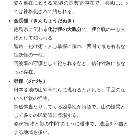
姿を自在に変える“狸界の長老”的存在で、地域によっ
ては神格化されて語られる。
金長狸（きんちょうだぬき）
徳島県に伝わる
化け狸の大親分
で、狸合戦の中心人
物として知られる。
智略・化け術・人心掌握に優れ、四国で最も有名な
狸妖怪の一柱。
阿波藩の守護として祀られるなど、信仰対象にもな
った存在。
野槌（のづち）
日本各地の山や草むらに現れるとされる、手足のな
いヘビ状の怪物。
突然体当たりしてくる凶暴性が特徴で、山の怪異と
して多くの民間譚に登場する。
姿が“植物と獣の中間”のように曖昧で、遭遇を不吉と
する地域も多い。