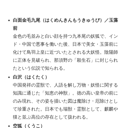
白面金毛九尾（はくめんきんもうきゅうび）／玉藻
前
金色の毛並みと白い顔を持つ九本尾の妖狐で、イン
ド・中国で悪事を働いた後、日本で美女・玉藻前に
化けて鳥羽上皇に近づいたとされる大妖怪。陰陽師
に正体を見破られ、那須野の「殺生石」に封じられ
たという伝説で知られる。
白沢（はくたく）
中国発祥の霊獣で、人語を解し万物・妖怪に関する
知識に通じた「知恵の神獣」。徳の高い皇帝の前に
のみ現れ、その姿を描いた図は魔除け・厄除けとし
て珍重された。日本でも瑞獣・霊獣として、麒麟や
獏と並ぶ高位の存在として扱われる。
空狐（くうこ）