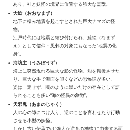
あり、神と妖怪の境界に位置する強大な霊獣。
大鯰（おおなまず）
地下に棲み地震を起こすとされた巨大ナマズの怪
物。
江戸時代には地震と結び付けられ、鯰絵（なまず
え）として信仰・風刺の対象にもなった“地震の化
身”。
海坊主（うみぼうず）
海上に突然現れる巨大な影の怪物。船を転覆させた
り、巨大な手で海面を叩くなどの恐怖譚が多い。
姿は一定せず、闇のように黒いだけの存在として語
られることも多い“海の怪異の象徴”。
天邪鬼（あまのじゃく）
人の心の隙につけ入り、逆のことを言わせたり行動
させる小型の妖怪。
しかし古い伝承では“強大な逆意の神格”に由来する面