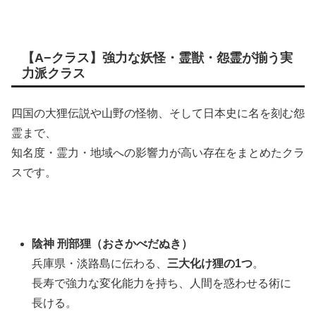
【A−クラス】強力な妖怪・霊獣・怨霊が揃う実
力派クラス
四国の大狸伝説や山野の怪物、そして日本史に名を刻む怨
霊まで、
知名度・霊力・地域への影響力が高い存在をまとめたクラ
スです。
陰神 刑部狸（おさかべだぬき）
兵庫県・淡路島に伝わる、
三大化け狸の1つ
。
長寿で強力な変化能力を持ち、人間を惑わせる術に
長ける。