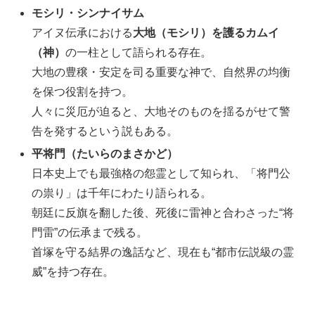
モシリ・シンナイサム
アイヌ伝承における
大地（モシリ）を護るカムイ
（神）
の一柱として語られる存在。
大地の豊穣・安定を司る重要な神で、自然界の均衡
を保つ役割を持つ。
人々に災厄が迫ると、大地そのものを揺るがせて警
告を発するという説もある。
平将門（たいらのまさかど）
日本史上でも最強格の怨霊として知られ、「将門公
の祟り」は千年にわたり語られる。
朝廷に反旗を翻した後、死後に雷神と合わさった“将
門雷”の伝承まで残る。
首塚を守る結界の逸話など、現在も“都市伝説級の霊
威”を持つ存在。