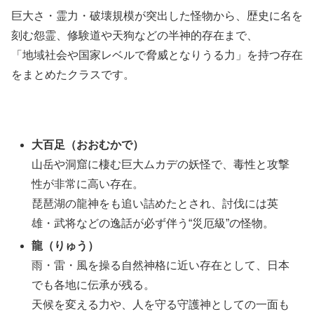
巨大さ・霊力・破壊規模が突出した怪物から、歴史に名を
刻む怨霊、修験道や天狗などの半神的存在まで、
「地域社会や国家レベルで脅威となりうる力」を持つ存在
をまとめたクラスです。
大百足（おおむかで）
山岳や洞窟に棲む巨大ムカデの妖怪で、毒性と攻撃
性が非常に高い存在。
琵琶湖の龍神をも追い詰めたとされ、討伐には英
雄・武将などの逸話が必ず伴う“災厄級”の怪物。
龍（りゅう）
雨・雷・風を操る自然神格に近い存在として、日本
でも各地に伝承が残る。
天候を変える力や、人を守る守護神としての一面も