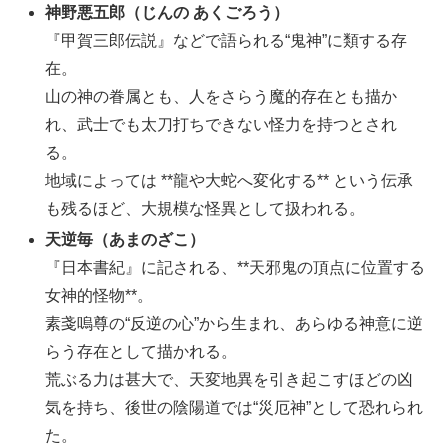
神野悪五郎（じんの あくごろう）
『甲賀三郎伝説』などで語られる“鬼神”に類する存
在。
山の神の眷属とも、人をさらう魔的存在とも描か
れ、武士でも太刀打ちできない怪力を持つとされ
る。
地域によっては **龍や大蛇へ変化する** という伝承
も残るほど、大規模な怪異として扱われる。
天逆毎（あまのざこ）
『日本書紀』に記される、**天邪鬼の頂点に位置する
女神的怪物**。
素戔嗚尊の“反逆の心”から生まれ、あらゆる神意に逆
らう存在として描かれる。
荒ぶる力は甚大で、天変地異を引き起こすほどの凶
気を持ち、後世の陰陽道では“災厄神”として恐れられ
た。