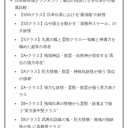
日本妖怪強さランキング｜最恐の怪異たちを伝承から徹
底比較
【SSSクラス】日本伝承における“最強格”の妖怪
【SSクラス】山や国土を動かす「規格外スケール」の
大妖怪
【Sクラス】九尾の狐と霊獣クラス──知略と神通力を
極めた超常の存在
【A+クラス】地域神話・怨霊・自然神が混在する“高
位の強力存在”
【Aクラス】巨大怪物・怨霊・神格化妖怪が揃う“高位
の強者”
【A−クラス】強力な妖怪・霊獣・怨霊が揃う実力派ク
ラス
【B+クラス】地域伝承の怪物から霊獣・妖鬼まで揃
う“実力派中堅クラス”
【Bクラス】武将伝説級の鬼・巨大怪物・地域の強妖
怪が並ぶ“高難度クラス”