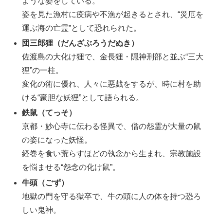
ような姿をしている。
姿を見た漁村に疫病や不漁が起きるとされ、“災厄を
運ぶ海の亡霊”として恐れられた。
団三郎狸（だんざぶろうだぬき）
佐渡島の大化け狸で、金長狸・隠神刑部と並ぶ“三大
狸”の一柱。
変化の術に優れ、人々に悪戯をするが、時に村を助
ける“豪胆な妖狸”として語られる。
鉄鼠（てっそ）
京都・妙心寺に伝わる怪異で、僧の怨霊が大量の鼠
の姿になった妖怪。
経巻を食い荒らすほどの執念から生まれ、宗教施設
を悩ませる“怨念の化け鼠”。
牛頭（ごず）
地獄の門を守る獄卒で、牛の頭に人の体を持つ恐ろ
しい鬼神。