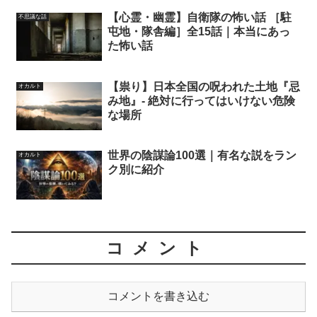
【心霊・幽霊】自衛隊の怖い話 ［駐
不思議な話
屯地・隊舎編］全15話｜本当にあっ
た怖い話
【祟り】日本全国の呪われた土地『忌
オカルト
み地』- 絶対に行ってはいけない危険
な場所
世界の陰謀論100選｜有名な説をラン
オカルト
ク別に紹介
コメント
コメントを書き込む