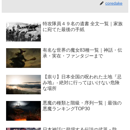
coredake
特攻隊員４９名の遺書 全文一覧｜家族
に宛てた最後の手紙
有名な世界の魔女83種一覧｜神話・伝
承・実在・ファンタジーまで
【祟り】日本全国の呪われた土地『忌
み地』- 絶対に行ってはいけない危険
な場所
悪魔の種類と階級・序列一覧｜最強の
悪魔ランキングTOP30
日本神話に登場する伝説の武器・防