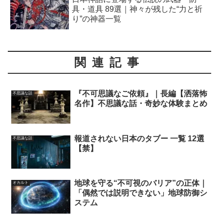
具・道具 89選｜神々が残した“力と祈
り”の神器一覧
関連記事
『不可思議なご依頼』｜長編【洒落怖
不思議な話
名作】不思議な話・奇妙な体験まとめ
報道されない日本のタブー 一覧 12選
不思議な話
【禁】
地球を守る“不可視のバリア”の正体｜
オカルト
「偶然では説明できない」地球防御シ
ステム