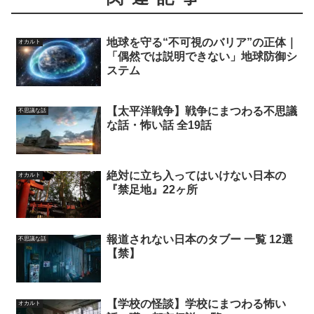
地球を守る“不可視のバリア”の正体｜
オカルト
「偶然では説明できない」地球防御シ
ステム
【太平洋戦争】戦争にまつわる不思議
不思議な話
な話・怖い話 全19話
絶対に立ち入ってはいけない日本の
オカルト
『禁足地』22ヶ所
報道されない日本のタブー 一覧 12選
不思議な話
【禁】
【学校の怪談】学校にまつわる怖い
オカルト