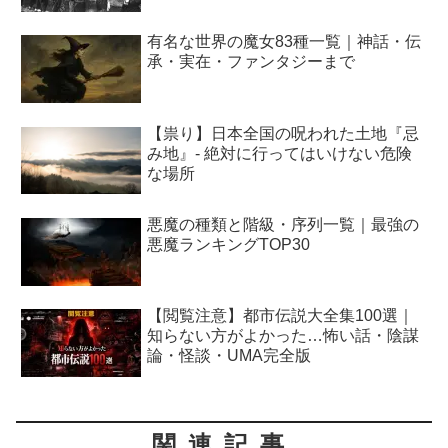
有名な世界の魔女83種一覧｜神話・伝
承・実在・ファンタジーまで
【祟り】日本全国の呪われた土地『忌
み地』- 絶対に行ってはいけない危険
な場所
悪魔の種類と階級・序列一覧｜最強の
悪魔ランキングTOP30
【閲覧注意】都市伝説大全集100選｜
知らない方がよかった…怖い話・陰謀
論・怪談・UMA完全版
関連記事