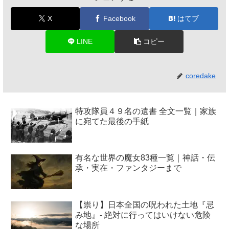
X
Facebook
はてブ
LINE
コピー
coredake
特攻隊員４９名の遺書 全文一覧｜家族
に宛てた最後の手紙
有名な世界の魔女83種一覧｜神話・伝
承・実在・ファンタジーまで
【祟り】日本全国の呪われた土地『忌
み地』- 絶対に行ってはいけない危険
な場所