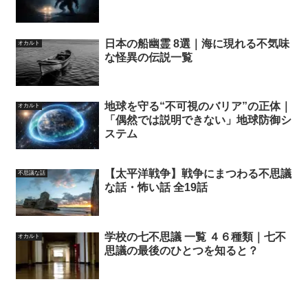
日本の船幽霊 8選｜海に現れる不気味
オカルト
な怪異の伝説一覧
地球を守る“不可視のバリア”の正体｜
オカルト
「偶然では説明できない」地球防御シ
ステム
【太平洋戦争】戦争にまつわる不思議
不思議な話
な話・怖い話 全19話
学校の七不思議 一覧 ４６種類｜七不
オカルト
思議の最後のひとつを知ると？