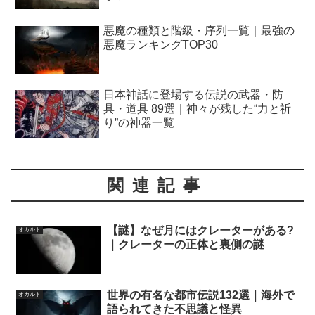
悪魔の種類と階級・序列一覧｜最強の
悪魔ランキングTOP30
日本神話に登場する伝説の武器・防
具・道具 89選｜神々が残した“力と祈
り”の神器一覧
関連記事
【謎】なぜ月にはクレーターがある?
オカルト
｜クレーターの正体と裏側の謎
世界の有名な都市伝説132選｜海外で
オカルト
語られてきた不思議と怪異