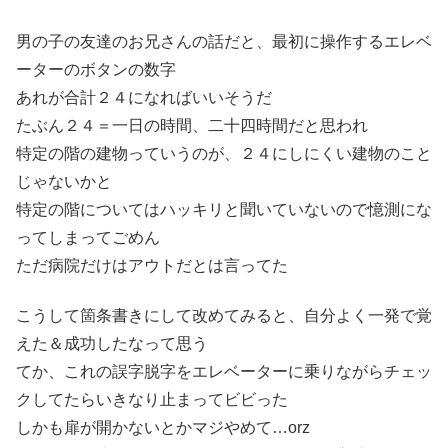
男の子の友達のお兄さんの話だと、最初に操作するエレベ
ーターのボタンの数字
あれが合計２４になればいいそうだ
たぶん２４＝一日の時間、二十四時間だと思われ
特定の階の建物っていうのが、２４にしにくい建物のこと
じゃないかと
特定の階についてはハッキリと聞いていないので憶測にな
ってしまってごめん
ただ病院だけはアウトだとは言ってた
こうして箇条書きにして改めてみると、自分よく一発で覚
えた＆成功したなって思う
てか、これの誤字脱字をエレベーターに乗りながらチェッ
クしてたらいきなり止まってビビった
しかも扉が開かないとかマジやめて…orz