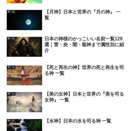
【月神】日本と世界の『月の神』 一
神・仏
覧
日本の神様のかっこいい名前一覧129
神・仏
選｜雷・炎・闇・龍神まで属性別に紹
介
【死と再生の神】世界の死と再生を司
神・仏
る神 一覧
【美の女神】日本と世界の『美を司る
神・仏
女神』 一覧
【水神】日本の水を司る神 一覧
神・仏