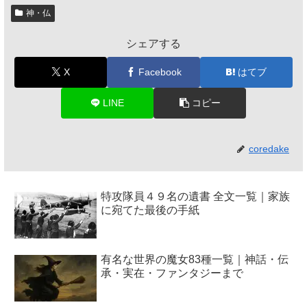
神・仏
シェアする
X
Facebook
はてブ
LINE
コピー
coredake
特攻隊員４９名の遺書 全文一覧｜家族
に宛てた最後の手紙
有名な世界の魔女83種一覧｜神話・伝
承・実在・ファンタジーまで