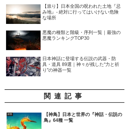
【祟り】日本全国の呪われた土地『忌
み地』- 絶対に行ってはいけない危険
な場所
悪魔の種類と階級・序列一覧｜最強の
悪魔ランキングTOP30
日本神話に登場する伝説の武器・防
具・道具 89選｜神々が残した“力と祈
り”の神器一覧
関連記事
【神鳥】日本と世界の『神話・伝説の
妖怪
鳥』64種 一覧