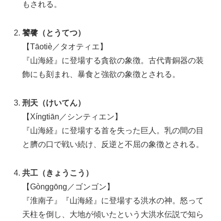
もされる。
饕餮（とうてつ）
【Tāotiè／タオティエ】
『山海経』に登場する貪欲の象徴。古代青銅器の装
飾にも刻まれ、暴食と強欲の象徴とされる。
刑天（けいてん）
【Xíngtiān／シンティエン】
『山海経』に登場する首を失った巨人。乳の間の目
と臍の口で戦い続け、反逆と不屈の象徴とされる。
共工（きょうこう）
【Gònggōng／ゴンゴン】
『淮南子』『山海経』に登場する洪水の神。怒って
天柱を倒し、大地が傾いたという大洪水伝説で知ら