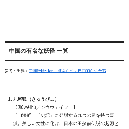
中国の有名な妖怪 一覧
参考・出典：
中國妖怪列表 – 维基百科，自由的百科全书
九尾狐（きゅうびこ）
【Jiǔwěihú／ジウウェイフー】
『山海経』『史記』に登場する九つの尾を持つ霊
狐。美しい女性に化け、日本の玉藻前伝説の起源と