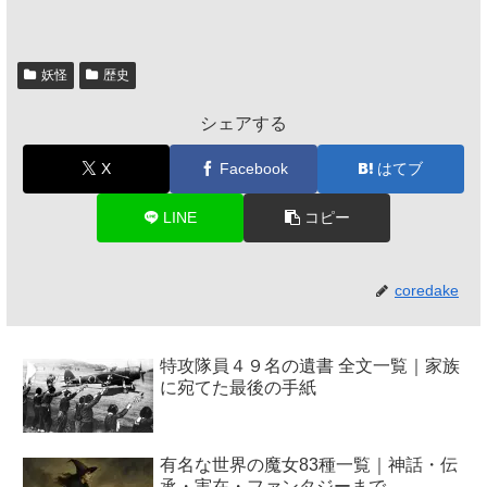
妖怪
歴史
シェアする
X
Facebook
はてブ
LINE
コピー
coredake
特攻隊員４９名の遺書 全文一覧｜家族
に宛てた最後の手紙
有名な世界の魔女83種一覧｜神話・伝
承・実在・ファンタジーまで