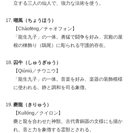
立する三人の仙人で、強力な法術を使う。
嘲風（ちょうほう）
【Cháofēng／チャオフォン】
「龍生九子」の一体。勇猛で闘争を好み、宮殿の屋
根の棟飾り（鴟尾）に彫られる守護的存在。
囚牛（しゅうぎゅう）
【Qiúniú／チウニウ】
「龍生九子」の一体。音楽を好み、楽器の装飾模様
に使われる。静と調和を司る象徴。
夔龍（きりゅう）
【Kuílóng／クイロン】
夔と龍を合わせた神獣。古代青銅器の文様にも描か
れ、音と力を象徴する霊獣とされる。