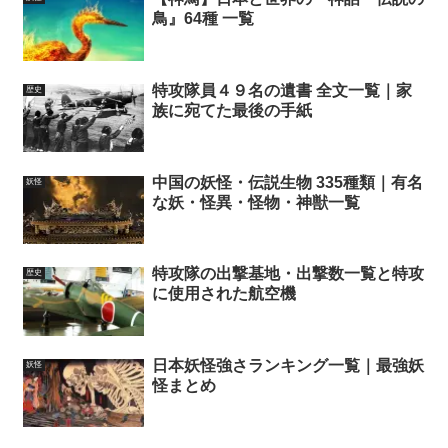
鳥』64種 一覧
特攻隊員４９名の遺書 全文一覧｜家
歴史
族に宛てた最後の手紙
中国の妖怪・伝説生物 335種類｜有名
妖怪
な妖・怪異・怪物・神獣一覧
特攻隊の出撃基地・出撃数一覧と特攻
歴史
に使用された航空機
日本妖怪強さランキング一覧｜最強妖
妖怪
怪まとめ