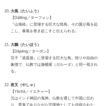
大風（たいふう）
【Dàfēng／ターフォン】
『山海経』に登場する巨大な怪鳥。その翼が風を起
こし、暴風を巻き起こすと伝えられる。
大鵬（たいほう）
【Dàpéng／ターポン】
荘子『逍遥遊』に登場する巨大な鳥。悟りや自由の
象徴で、仏教では迦楼羅（ガルーダ）と同一視され
る。
夜叉（やしゃ）
【Yèchā／イエチャー】
元はインド神話の鬼神。仏教を通じて中国に伝わ
り、悪鬼でありながら守護神としても信仰された。