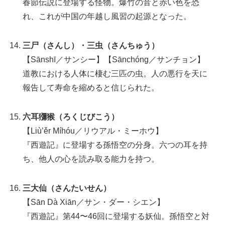
春節伝説に登場する怪物。爆竹の音と赤い色を恐
れ、これが中国の年越し風習の起源となった。
三尸（さんし）・三虫（さんちゅう）
【Sānshī／サンシー】【Sānchóng／サンチョン】
道教における人体に棲む三匹の虫。人の悪行を天に
報告して寿命を縮めると信じられた。
六耳獼猴（ろくじびこう）
【Liù’ěr Míhóu／リウアル・ミーホウ】
『西遊記』に登場する孫悟空の分身。六つの耳を持
ち、他人の心を読み取る能力を持つ。
三大仙（さんたいせん）
【Sān Dà Xiān／サン・ダー・シエン】
『西遊記』第44〜46回に登場する妖仙。孫悟空と対