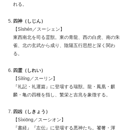
れる。
四神（しじん）
【Sìshén／スーシェン】
東西南北を司る霊獣。東の青龍、西の白虎、南の朱
雀、北の玄武から成り、陰陽五行思想と深く関わ
る。
四霊（しれい）
【Sìlíng／スーリン】
『礼記・礼運篇』に登場する瑞獣。龍・鳳凰・麒
麟・亀の四種を指し、繁栄と吉兆を象徴する。
四凶（しきょう）
【Sìxiōng／スーシオン】
『書経』『左伝』に登場する悪神たち。饕餮・渾