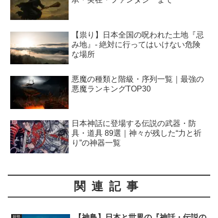
【祟り】日本全国の呪われた土地『忌
み地』- 絶対に行ってはいけない危険
な場所
悪魔の種類と階級・序列一覧｜最強の
悪魔ランキングTOP30
日本神話に登場する伝説の武器・防
具・道具 89選｜神々が残した“力と祈
り”の神器一覧
関連記事
【神鳥】日本と世界の『神話・伝説の
妖怪