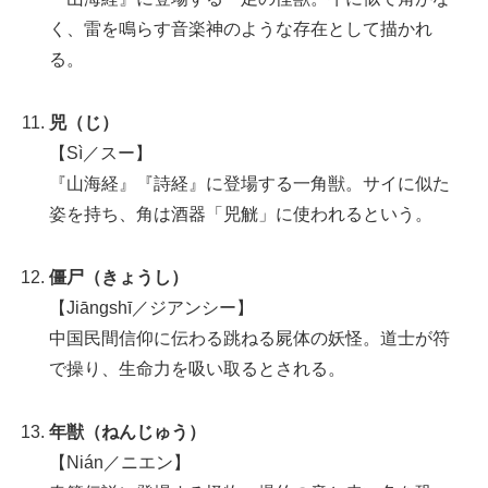
く、雷を鳴らす音楽神のような存在として描かれ
る。
兕（じ）
【Sì／スー】
『山海経』『詩経』に登場する一角獣。サイに似た
姿を持ち、角は酒器「兕觥」に使われるという。
僵尸（きょうし）
【Jiāngshī／ジアンシー】
中国民間信仰に伝わる跳ねる屍体の妖怪。道士が符
で操り、生命力を吸い取るとされる。
年獣（ねんじゅう）
【Nián／ニエン】