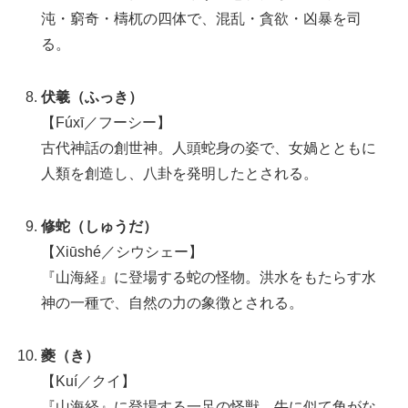
沌・窮奇・檮杌の四体で、混乱・貪欲・凶暴を司
る。
伏羲（ふっき）
【Fúxī／フーシー】
古代神話の創世神。人頭蛇身の姿で、女媧とともに
人類を創造し、八卦を発明したとされる。
修蛇（しゅうだ）
【Xiūshé／シウシェー】
『山海経』に登場する蛇の怪物。洪水をもたらす水
神の一種で、自然の力の象徴とされる。
夔（き）
【Kuí／クイ】
『山海経』に登場する一足の怪獣。牛に似て角がな