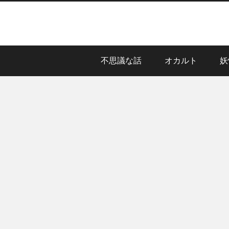
不思議な話
オカルト
妖