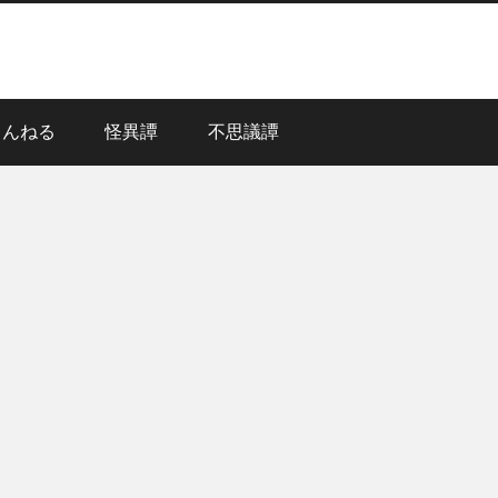
ゃんねる
怪異譚
不思議譚