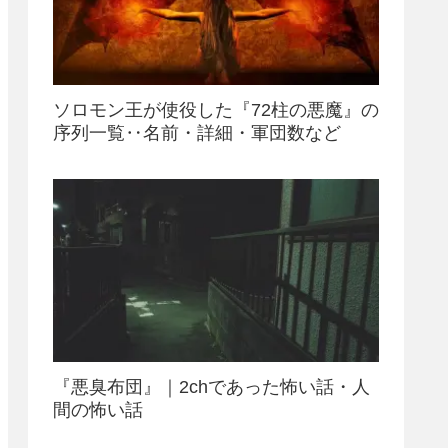
ソロモン王が使役した『72柱の悪魔』の
序列一覧‥名前・詳細・軍団数など
『悪臭布団』｜2chであった怖い話・人
間の怖い話