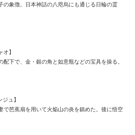
子の象徴。日本神話の八咫烏にも通じる日輪の霊
ジャオ】
の配下で、金・銀の角と如意瓶などの宝具を操る。
ゴンジュ】
妻で芭蕉扇を用いて火焔山の炎を鎮めた。後に悟空