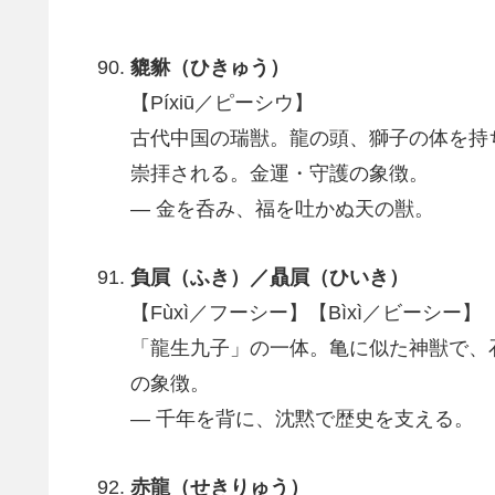
貔貅（ひきゅう）
【Píxiū／ピーシウ】
古代中国の瑞獣。龍の頭、獅子の体を持
崇拝される。金運・守護の象徴。
― 金を呑み、福を吐かぬ天の獣。
負屓（ふき）／贔屓（ひいき）
【Fùxì／フーシー】【Bìxì／ビーシー】
「龍生九子」の一体。亀に似た神獣で、
の象徴。
― 千年を背に、沈黙で歴史を支える。
赤龍（せきりゅう）