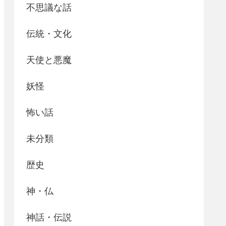
不思議な話
伝統・文化
天使と悪魔
妖怪
怖い話
未分類
歴史
神・仏
神話・伝説