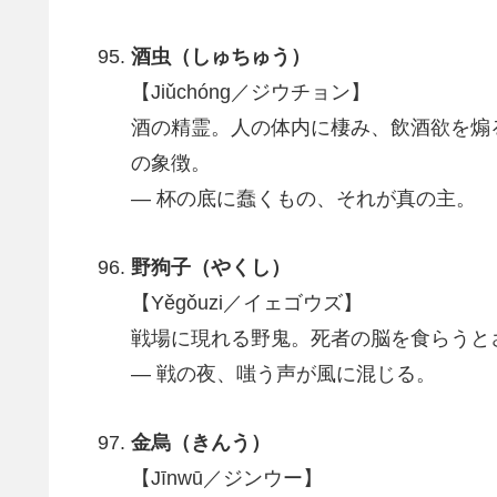
酒虫（しゅちゅう）
【Jiǔchóng／ジウチョン】
酒の精霊。人の体内に棲み、飲酒欲を煽
の象徴。
― 杯の底に蠢くもの、それが真の主。
野狗子（やくし）
【Yěgǒuzi／イェゴウズ】
戦場に現れる野鬼。死者の脳を食らうと
― 戦の夜、嗤う声が風に混じる。
金烏（きんう）
【Jīnwū／ジンウー】