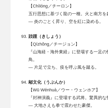
【Chìlóng／チーロン】
五行思想に基づく龍の一種。火と南方を
― 炎のごとく昇り、空を紅に染める。
跂踵（きしょう）
【Qízhǒng／チージョン】
『山海経・海外東経』に登場する一足の
鳥。
― 片足で立ち、疫を呼ぶ風を蹴る。
鄔文化（うぶんか）
【Wū Wénhuà／ウー・ウェンホア】
『封神演義』に登場する武将。驚異的な
― 大地さえも拳で震わせた豪傑。