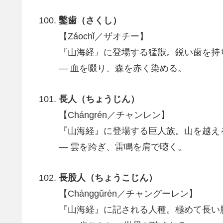
鑿歯（さくし）
【Záochǐ／ザオチー】
『山海経』に登場する猛獣。鋭い歯を持
― 血を啜り、森を赤く染める。
長人（ちょうじん）
【Chángrén／チャンレン】
『山海経』に登場する巨人族。山を越え
― 雲を跨ぎ、雷鳴を肩で聴く。
長股人（ちょうこじん）
【Chánggǔrén／チャングーレン】
『山海経』に記される人種。極めて長い