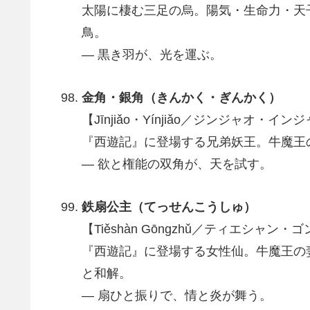
太陽に棲む三足の烏。陽気・生命力・天
鳥。
― 黒き羽が、光を運ぶ。
金角・銀角（きんかく・ぎんかく）
【Jīnjiǎo・Yínjiǎo／ジンジャオ・イン
『西遊記』に登場する兄弟妖王。牛魔王
― 欲と権能の双角が、天を試す。
鉄扇公主（てっせんこうしゅ）
【Tiěshàn Gōngzhǔ／ティエシャン・
『西遊記』に登場する女性仙。牛魔王の
と和解。
― 扇ひと振りで、情と炎が舞う。