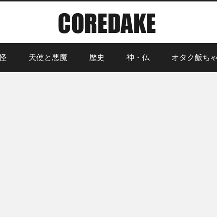
怪
天使と悪魔
歴史
神・仏
オタク飯ち