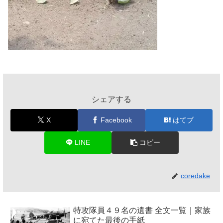
シェアする
X
Facebook
はてブ
LINE
コピー
coredake
特攻隊員４９名の遺書 全文一覧｜家族
に宛てた最後の手紙