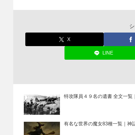
シ
X
LINE
特攻隊員４９名の遺書 全文一覧
有名な世界の魔女83種一覧｜神