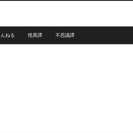
ゃんねる
怪異譚
不思議譚