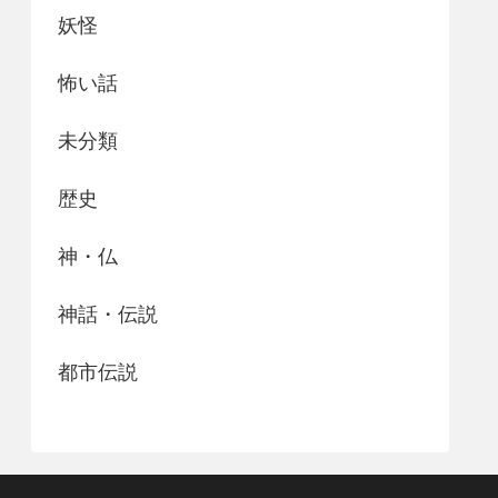
妖怪
怖い話
未分類
歴史
神・仏
神話・伝説
都市伝説