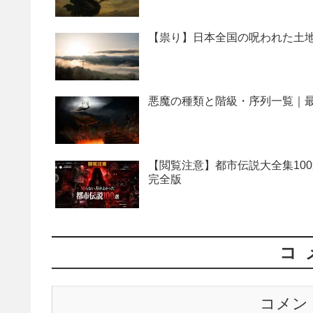
【祟り】日本全国の呪われた土地
悪魔の種類と階級・序列一覧｜最
【閲覧注意】都市伝説大全集10
完全版
コ
コメン