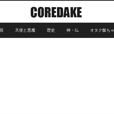
怪
天使と悪魔
歴史
神・仏
オタク飯ち