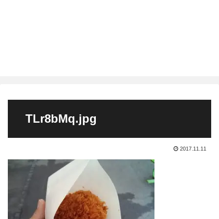
TLr8bMq.jpg
2017.11.11