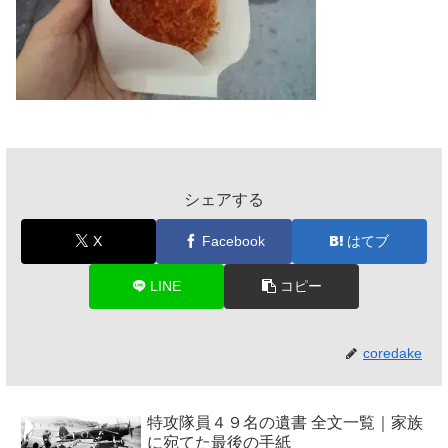
シェアする
X
Facebook
はてブ
LINE
コピー
coredake
特攻隊員４９名の遺書 全文一覧｜家族
に宛てた最後の手紙