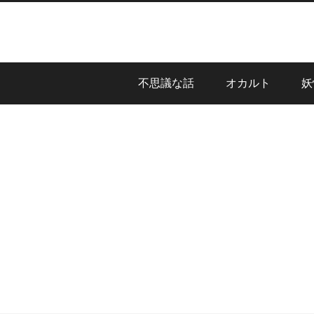
不思議な話
オカルト
妖