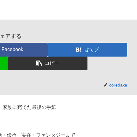
ェアする
Facebook
はてブ
コピー
coredake
｜家族に宛てた最後の手紙
話・伝承・実在・ファンタジーまで