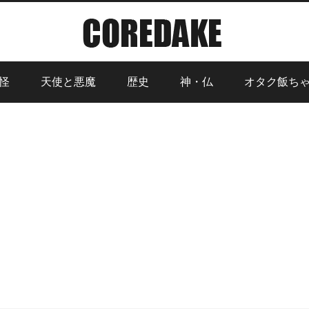
怪
天使と悪魔
歴史
神・仏
オタク飯ち