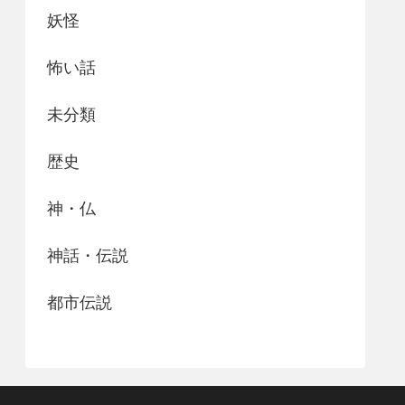
妖怪
怖い話
未分類
歴史
神・仏
神話・伝説
都市伝説