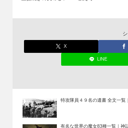
シ
X
LINE
特攻隊員４９名の遺書 全文一覧
有名な世界の魔女83種一覧｜神