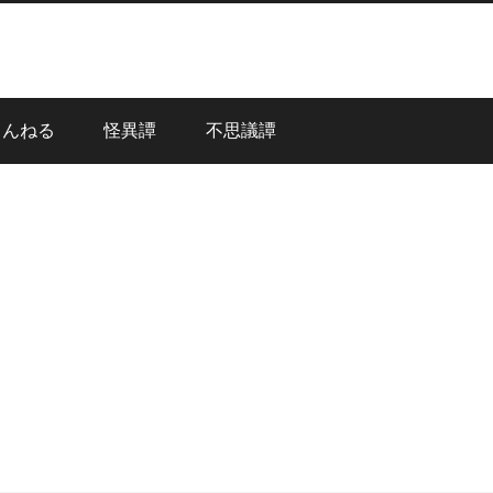
ゃんねる
怪異譚
不思議譚