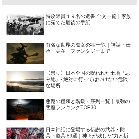
特攻隊員４９名の遺書 全文一覧｜家族
に宛てた最後の手紙
有名な世界の魔女83種一覧｜神話・伝
承・実在・ファンタジーまで
【祟り】日本全国の呪われた土地『忌
み地』- 絶対に行ってはいけない危険
な場所
悪魔の種類と階級・序列一覧｜最強の
悪魔ランキングTOP30
日本神話に登場する伝説の武器・防
具・道具 89選｜神々が残した“力と祈