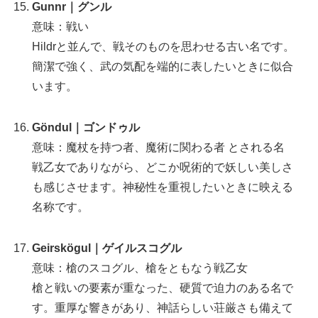
Gunnr｜グンル
意味：戦い
Hildrと並んで、戦そのものを思わせる古い名です。
簡潔で強く、武の気配を端的に表したいときに似合
います。
Göndul｜ゴンドゥル
意味：魔杖を持つ者、魔術に関わる者 とされる名
戦乙女でありながら、どこか呪術的で妖しい美しさ
も感じさせます。神秘性を重視したいときに映える
名称です。
Geirskögul｜ゲイルスコグル
意味：槍のスコグル、槍をともなう戦乙女
槍と戦いの要素が重なった、硬質で迫力のある名で
す。重厚な響きがあり、神話らしい荘厳さも備えて