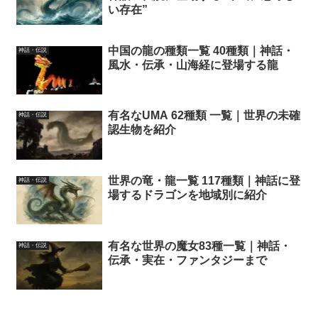
い存在”
中国の龍の種類一覧 40種類｜神話・
神話・伝説
風水・伝承・山海経に登場する龍
有名なUMA 62種類 一覧｜世界の未確
神話・伝説
認生物を紹介
世界の竜・龍一覧 117種類｜神話に登
神話・伝説
場するドラゴンを地域別に紹介
有名な世界の魔女83種一覧｜神話・
神話・伝説
伝承・実在・ファンタジーまで