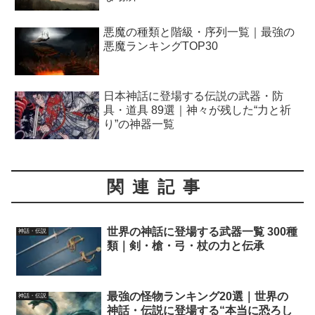
悪魔の種類と階級・序列一覧｜最強の
悪魔ランキングTOP30
日本神話に登場する伝説の武器・防
具・道具 89選｜神々が残した“力と祈
り”の神器一覧
関連記事
世界の神話に登場する武器一覧 300種
神話・伝説
類｜剣・槍・弓・杖の力と伝承
最強の怪物ランキング20選｜世界の
神話・伝説
神話・伝説に登場する“本当に恐ろし