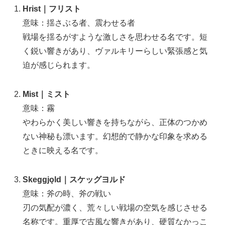
Hrist｜フリスト
意味：揺さぶる者、震わせる者
戦場を揺るがすような激しさを思わせる名です。短
く鋭い響きがあり、ヴァルキリーらしい緊張感と気
迫が感じられます。
Mist｜ミスト
意味：霧
やわらかく美しい響きを持ちながら、正体のつかめ
ない神秘も漂います。幻想的で静かな印象を求める
ときに映える名です。
Skeggjǫld｜スケッグヨルド
意味：斧の時、斧の戦い
刃の気配が濃く、荒々しい戦場の空気を感じさせる
名称です。重厚で古風な響きがあり、硬質なかっこ