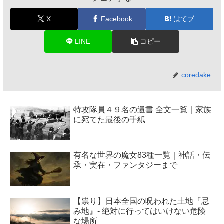
X
Facebook
はてブ
LINE
コピー
coredake
特攻隊員４９名の遺書 全文一覧｜家族
に宛てた最後の手紙
有名な世界の魔女83種一覧｜神話・伝
承・実在・ファンタジーまで
【祟り】日本全国の呪われた土地『忌
み地』- 絶対に行ってはいけない危険
な場所