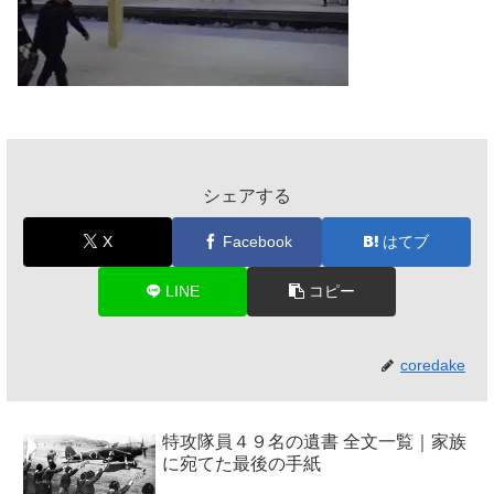
シェアする
X
Facebook
はてブ
LINE
コピー
coredake
特攻隊員４９名の遺書 全文一覧｜家族
に宛てた最後の手紙