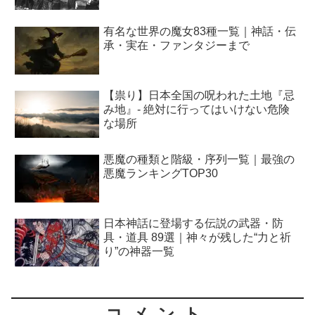
有名な世界の魔女83種一覧｜神話・伝
承・実在・ファンタジーまで
【祟り】日本全国の呪われた土地『忌
み地』- 絶対に行ってはいけない危険
な場所
悪魔の種類と階級・序列一覧｜最強の
悪魔ランキングTOP30
日本神話に登場する伝説の武器・防
具・道具 89選｜神々が残した“力と祈
り”の神器一覧
コメント