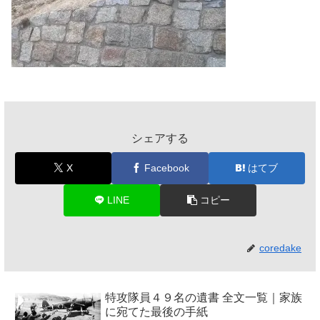
シェアする
X
Facebook
はてブ
LINE
コピー
coredake
特攻隊員４９名の遺書 全文一覧｜家族
に宛てた最後の手紙