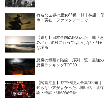
有名な世界の魔女83種一覧｜神話・伝
承・実在・ファンタジーまで
【祟り】日本全国の呪われた土地『忌
み地』- 絶対に行ってはいけない危険
な場所
悪魔の種類と階級・序列一覧｜最強の
悪魔ランキングTOP30
【閲覧注意】都市伝説大全集100選｜
知らない方がよかった…怖い話・陰謀
論・怪談・UMA完全版