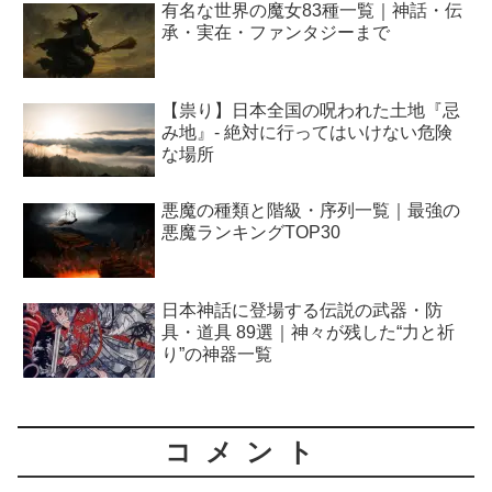
有名な世界の魔女83種一覧｜神話・伝
承・実在・ファンタジーまで
【祟り】日本全国の呪われた土地『忌
み地』- 絶対に行ってはいけない危険
な場所
悪魔の種類と階級・序列一覧｜最強の
悪魔ランキングTOP30
日本神話に登場する伝説の武器・防
具・道具 89選｜神々が残した“力と祈
り”の神器一覧
コメント