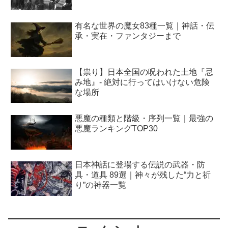
有名な世界の魔女83種一覧｜神話・伝
承・実在・ファンタジーまで
【祟り】日本全国の呪われた土地『忌
み地』- 絶対に行ってはいけない危険
な場所
悪魔の種類と階級・序列一覧｜最強の
悪魔ランキングTOP30
日本神話に登場する伝説の武器・防
具・道具 89選｜神々が残した“力と祈
り”の神器一覧