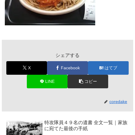
シェアする
X
Facebook
はてブ
LINE
コピー
coredake
特攻隊員４９名の遺書 全文一覧｜家族
に宛てた最後の手紙