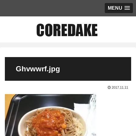
MENU
Ghvwwrf.jpg
2017.11.11