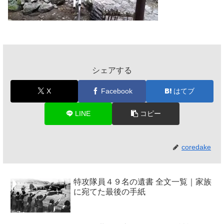
シェアする
X
Facebook
はてブ
LINE
コピー
coredake
特攻隊員４９名の遺書 全文一覧｜家族
に宛てた最後の手紙