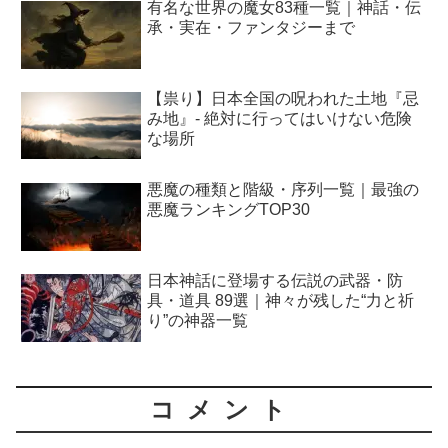
有名な世界の魔女83種一覧｜神話・伝
承・実在・ファンタジーまで
【祟り】日本全国の呪われた土地『忌
み地』- 絶対に行ってはいけない危険
な場所
悪魔の種類と階級・序列一覧｜最強の
悪魔ランキングTOP30
日本神話に登場する伝説の武器・防
具・道具 89選｜神々が残した“力と祈
り”の神器一覧
コメント