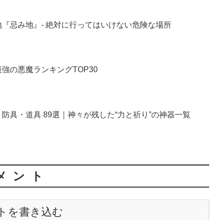
『忌み地』- 絶対に行ってはいけない危険な場所
強の悪魔ランキングTOP30
防具・道具 89選｜神々が残した“力と祈り”の神器一覧
メント
トを書き込む