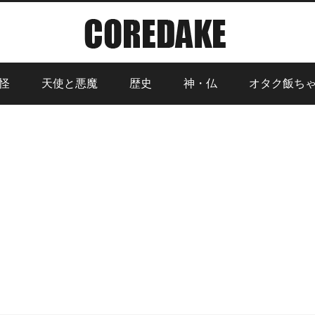
怪
天使と悪魔
歴史
神・仏
オタク飯ち