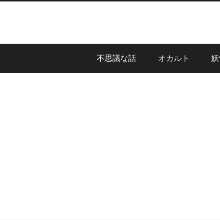
不思議な話
オカルト
妖