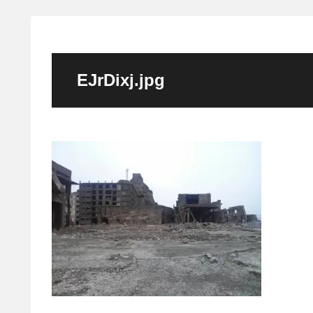
EJrDixj.jpg