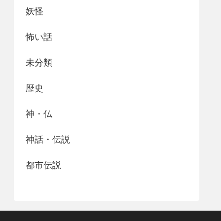
妖怪
怖い話
未分類
歴史
神・仏
神話・伝説
都市伝説