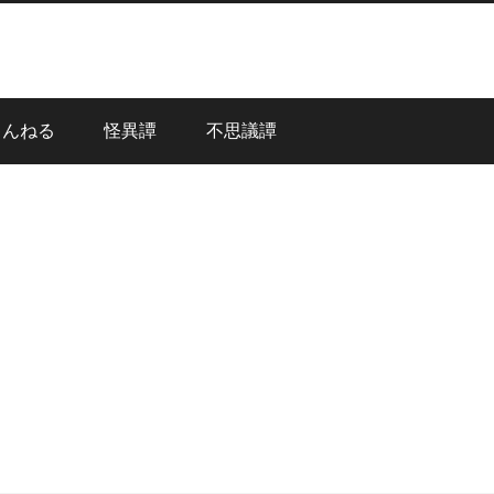
ゃんねる
怪異譚
不思議譚