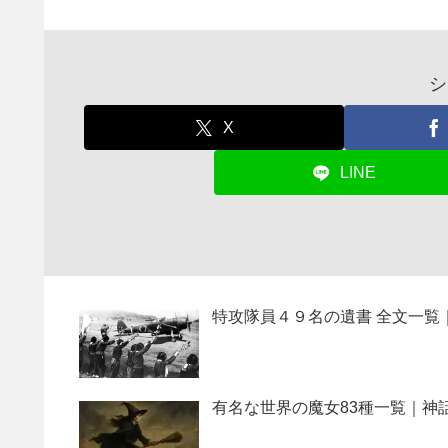
シ
X
LINE
特攻隊員４９名の遺書 全文一覧
有名な世界の魔女83種一覧｜神