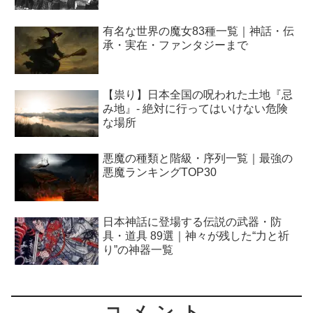
有名な世界の魔女83種一覧｜神話・伝
承・実在・ファンタジーまで
【祟り】日本全国の呪われた土地『忌
み地』- 絶対に行ってはいけない危険
な場所
悪魔の種類と階級・序列一覧｜最強の
悪魔ランキングTOP30
日本神話に登場する伝説の武器・防
具・道具 89選｜神々が残した“力と祈
り”の神器一覧
コメント