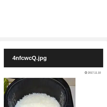
4nfcwcQ.jpg
2017.11.10