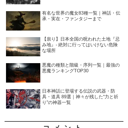
有名な世界の魔女83種一覧｜神話・伝
承・実在・ファンタジーまで
【祟り】日本全国の呪われた土地『忌
み地』- 絶対に行ってはいけない危険
な場所
悪魔の種類と階級・序列一覧｜最強の
悪魔ランキングTOP30
日本神話に登場する伝説の武器・防
具・道具 89選｜神々が残した“力と祈
り”の神器一覧
コメント