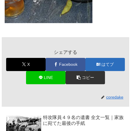
シェアする
X
Facebook
はてブ
LINE
コピー
coredake
特攻隊員４９名の遺書 全文一覧｜家族
に宛てた最後の手紙