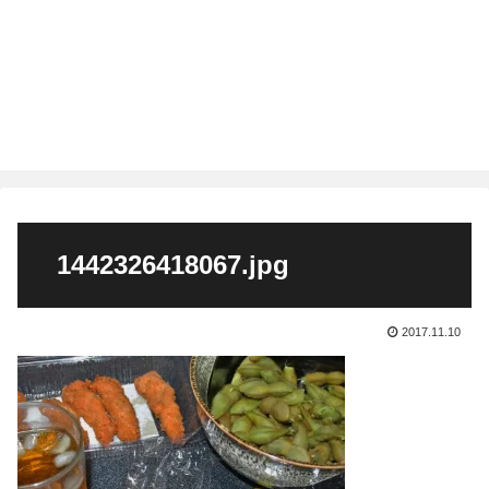
1442326418067.jpg
2017.11.10