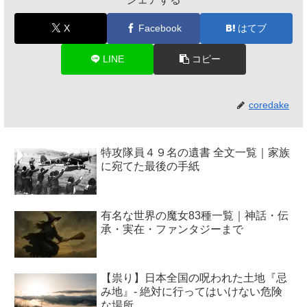
X
Facebook
はてブ
LINE
コピー
coredake
特攻隊員４９名の遺書 全文一覧｜家族
に宛てた最後の手紙
有名な世界の魔女83種一覧｜神話・伝
承・実在・ファンタジーまで
【祟り】日本全国の呪われた土地『忌
み地』- 絶対に行ってはいけない危険
な場所