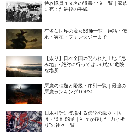
特攻隊員４９名の遺書 全文一覧｜家族
に宛てた最後の手紙
有名な世界の魔女83種一覧｜神話・伝
承・実在・ファンタジーまで
【祟り】日本全国の呪われた土地『忌
み地』- 絶対に行ってはいけない危険
な場所
悪魔の種類と階級・序列一覧｜最強の
悪魔ランキングTOP30
日本神話に登場する伝説の武器・防
具・道具 89選｜神々が残した“力と祈
り”の神器一覧