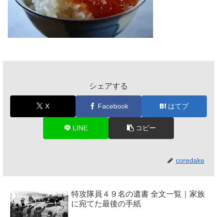
シェアする
X
Facebook
はてブ
LINE
コピー
coredake
特攻隊員４９名の遺書 全文一覧｜家族
に宛てた最後の手紙