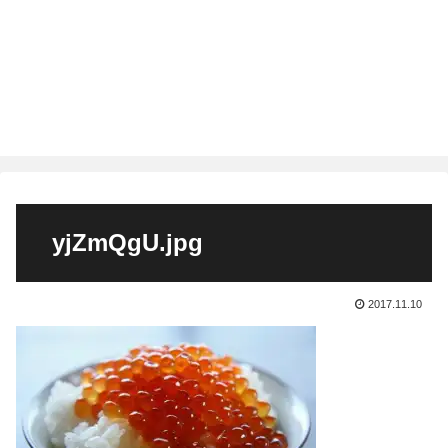
yjZmQgU.jpg
2017.11.10