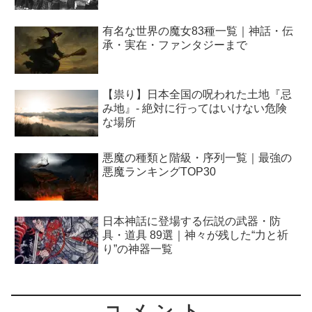
有名な世界の魔女83種一覧｜神話・伝
承・実在・ファンタジーまで
【祟り】日本全国の呪われた土地『忌
み地』- 絶対に行ってはいけない危険
な場所
悪魔の種類と階級・序列一覧｜最強の
悪魔ランキングTOP30
日本神話に登場する伝説の武器・防
具・道具 89選｜神々が残した“力と祈
り”の神器一覧
コメント