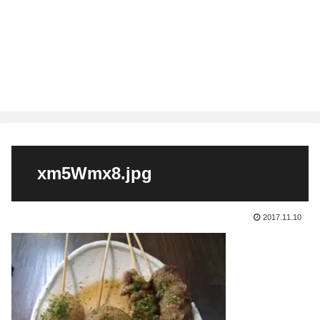
xm5Wmx8.jpg
2017.11.10