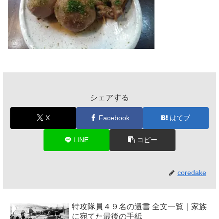
シェアする
X
Facebook
はてブ
LINE
コピー
coredake
特攻隊員４９名の遺書 全文一覧｜家族
に宛てた最後の手紙