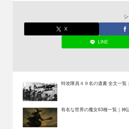
シ
X
LINE
特攻隊員４９名の遺書 全文一覧
有名な世界の魔女83種一覧｜神