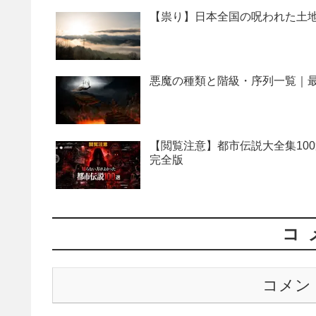
【祟り】日本全国の呪われた土地
悪魔の種類と階級・序列一覧｜最
【閲覧注意】都市伝説大全集10
完全版
コ
コメン