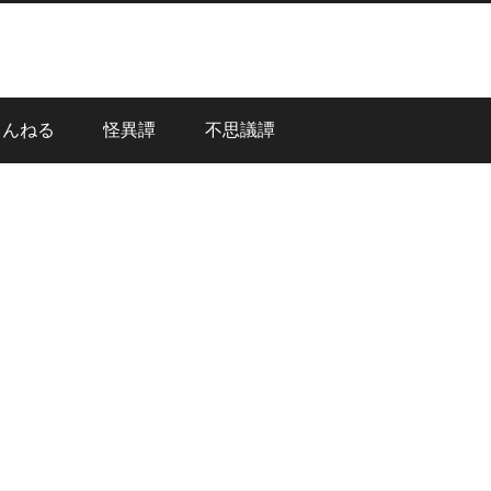
ゃんねる
怪異譚
不思議譚