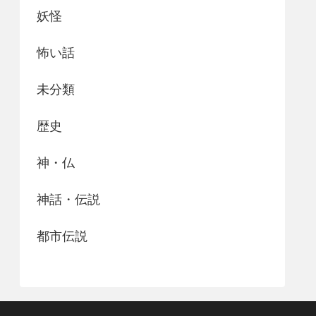
妖怪
怖い話
未分類
歴史
神・仏
神話・伝説
都市伝説