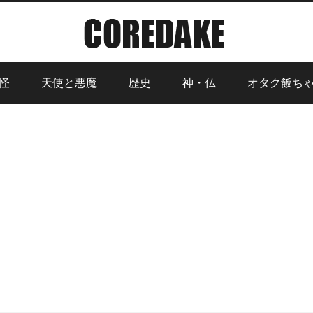
怪
天使と悪魔
歴史
神・仏
オタク飯ち