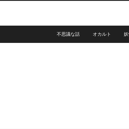
不思議な話
オカルト
妖