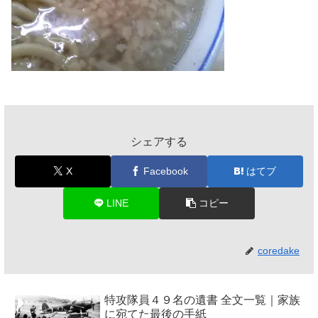
シェアする
X
Facebook
はてブ
LINE
コピー
coredake
特攻隊員４９名の遺書 全文一覧｜家族
に宛てた最後の手紙