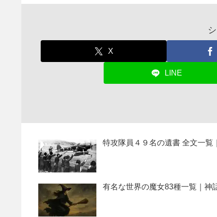
シ
X
LINE
特攻隊員４９名の遺書 全文一覧
有名な世界の魔女83種一覧｜神