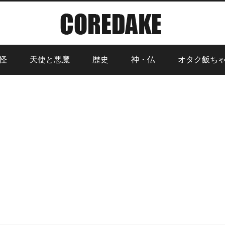
怪
天使と悪魔
歴史
神・仏
オタク飯ち