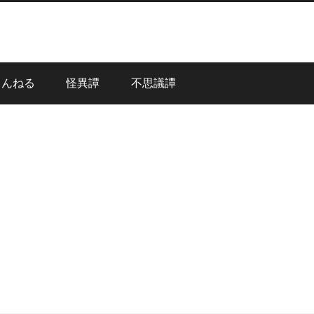
ゃんねる
怪異譚
不思議譚