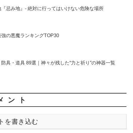
『忌み地』- 絶対に行ってはいけない危険な場所
強の悪魔ランキングTOP30
防具・道具 89選｜神々が残した“力と祈り”の神器一覧
メント
トを書き込む