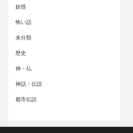
妖怪
怖い話
未分類
歴史
神・仏
神話・伝説
都市伝説