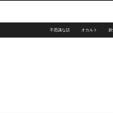
不思議な話
オカルト
妖