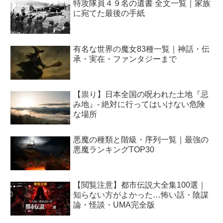
特攻隊員４９名の遺書 全文一覧｜家族
に宛てた最後の手紙
有名な世界の魔女83種一覧｜神話・伝
承・実在・ファンタジーまで
【祟り】日本全国の呪われた土地『忌
み地』- 絶対に行ってはいけない危険
な場所
悪魔の種類と階級・序列一覧｜最強の
悪魔ランキングTOP30
【閲覧注意】都市伝説大全集100選｜
知らない方がよかった…怖い話・陰謀
論・怪談・UMA完全版