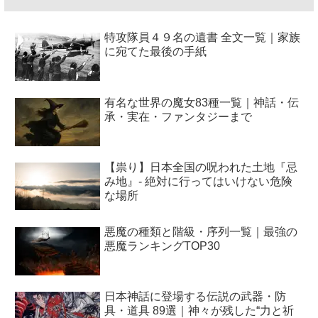
特攻隊員４９名の遺書 全文一覧｜家族
に宛てた最後の手紙
有名な世界の魔女83種一覧｜神話・伝
承・実在・ファンタジーまで
【祟り】日本全国の呪われた土地『忌
み地』- 絶対に行ってはいけない危険
な場所
悪魔の種類と階級・序列一覧｜最強の
悪魔ランキングTOP30
日本神話に登場する伝説の武器・防
具・道具 89選｜神々が残した“力と祈