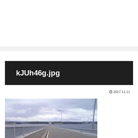
kJUh46g.jpg
2017.11.11