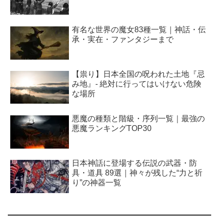
有名な世界の魔女83種一覧｜神話・伝
承・実在・ファンタジーまで
【祟り】日本全国の呪われた土地『忌
み地』- 絶対に行ってはいけない危険
な場所
悪魔の種類と階級・序列一覧｜最強の
悪魔ランキングTOP30
日本神話に登場する伝説の武器・防
具・道具 89選｜神々が残した“力と祈
り”の神器一覧