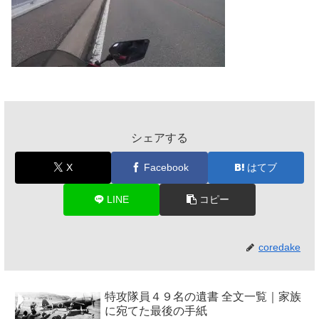
シェアする
X
Facebook
はてブ
LINE
コピー
coredake
特攻隊員４９名の遺書 全文一覧｜家族
に宛てた最後の手紙