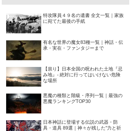
特攻隊員４９名の遺書 全文一覧｜家族
に宛てた最後の手紙
有名な世界の魔女83種一覧｜神話・伝
承・実在・ファンタジーまで
【祟り】日本全国の呪われた土地『忌
み地』- 絶対に行ってはいけない危険
な場所
悪魔の種類と階級・序列一覧｜最強の
悪魔ランキングTOP30
日本神話に登場する伝説の武器・防
具・道具 89選｜神々が残した“力と祈