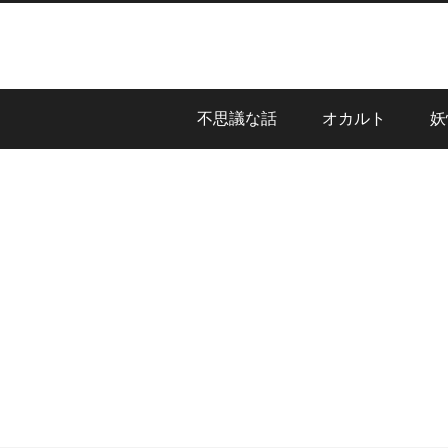
不思議な話
オカルト
妖