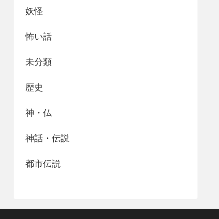
妖怪
怖い話
未分類
歴史
神・仏
神話・伝説
都市伝説