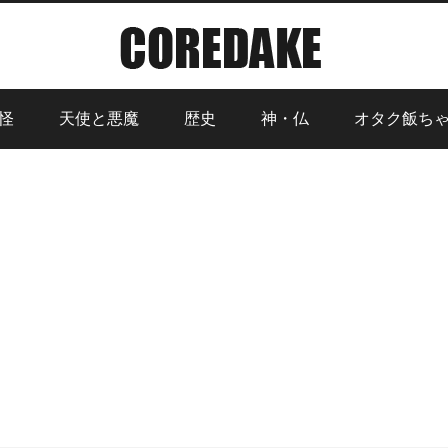
怪
天使と悪魔
歴史
神・仏
オタク飯ち