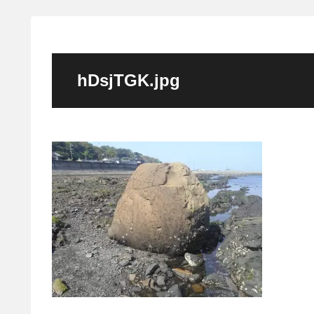
hDsjTGK.jpg