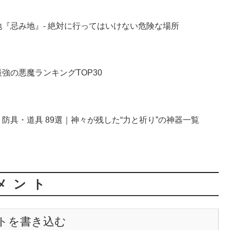
『忌み地』- 絶対に行ってはいけない危険な場所
強の悪魔ランキングTOP30
防具・道具 89選｜神々が残した“力と祈り”の神器一覧
メント
トを書き込む