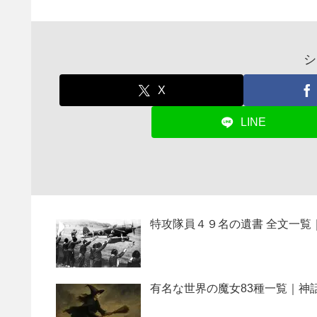
シ
X
LINE
特攻隊員４９名の遺書 全文一覧
有名な世界の魔女83種一覧｜神