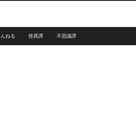
ゃんねる
怪異譚
不思議譚