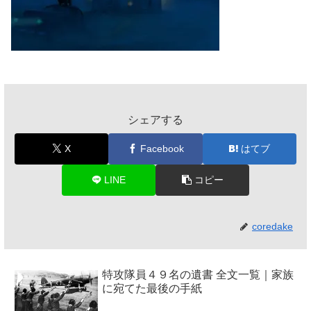
シェアする
X
Facebook
はてブ
LINE
コピー
coredake
特攻隊員４９名の遺書 全文一覧｜家族
に宛てた最後の手紙