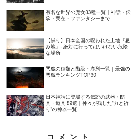
有名な世界の魔女83種一覧｜神話・伝
承・実在・ファンタジーまで
【祟り】日本全国の呪われた土地『忌
み地』- 絶対に行ってはいけない危険
な場所
悪魔の種類と階級・序列一覧｜最強の
悪魔ランキングTOP30
日本神話に登場する伝説の武器・防
具・道具 89選｜神々が残した“力と祈
り”の神器一覧
コメント