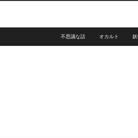
不思議な話
オカルト
妖