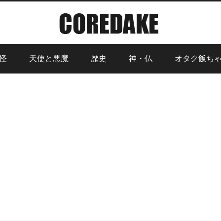
怪
天使と悪魔
歴史
神・仏
オタク飯ち