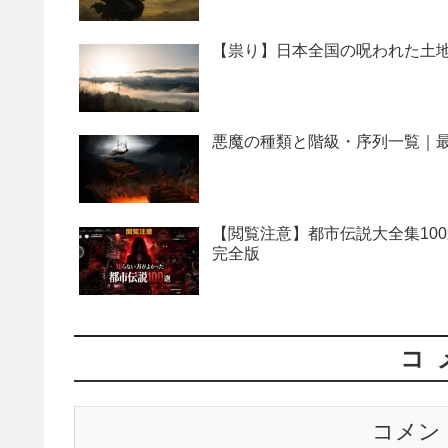
【祟り】日本全国の呪われた土地
悪魔の種類と階級・序列一覧｜最
【閲覧注意】都市伝説大全集10
完全版
コ
コメン