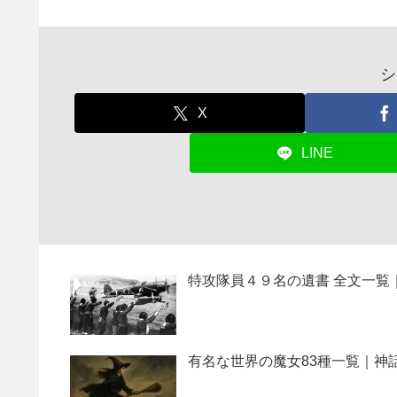
シ
X
LINE
特攻隊員４９名の遺書 全文一覧
有名な世界の魔女83種一覧｜神