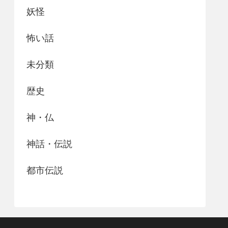
妖怪
怖い話
未分類
歴史
神・仏
神話・伝説
都市伝説