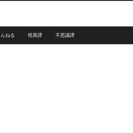
ゃんねる
怪異譚
不思議譚