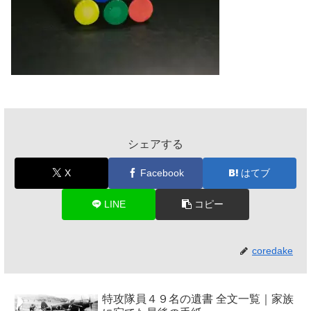
シェアする
X
Facebook
はてブ
LINE
コピー
coredake
特攻隊員４９名の遺書 全文一覧｜家族