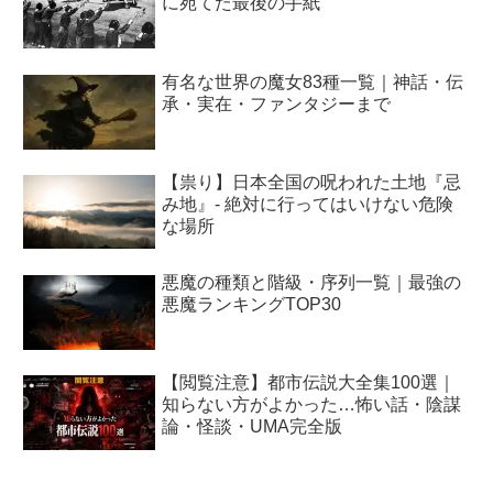
に宛てた最後の手紙
有名な世界の魔女83種一覧｜神話・伝
承・実在・ファンタジーまで
【祟り】日本全国の呪われた土地『忌
み地』- 絶対に行ってはいけない危険
な場所
悪魔の種類と階級・序列一覧｜最強の
悪魔ランキングTOP30
【閲覧注意】都市伝説大全集100選｜
知らない方がよかった…怖い話・陰謀
論・怪談・UMA完全版