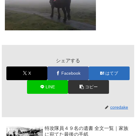
シェアする
X
Facebook
はてブ
LINE
コピー
coredake
特攻隊員４９名の遺書 全文一覧｜家族
に宛てた最後の手紙