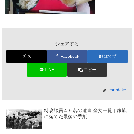
シェアする
X
Facebook
はてブ
LINE
コピー
coredake
特攻隊員４９名の遺書 全文一覧｜家族
に宛てた最後の手紙