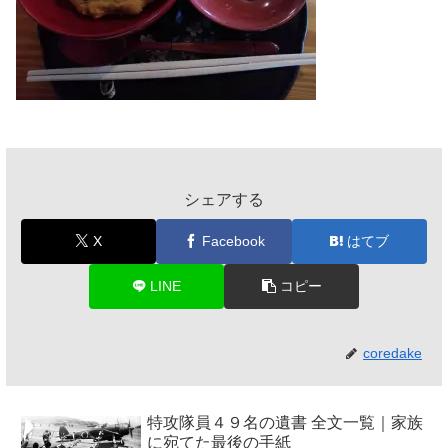
シェアする
X
Facebook
はてブ
LINE
コピー
coredake
特攻隊員４９名の遺書 全文一覧｜家族
に宛てた最後の手紙