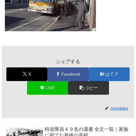
シェアする
X
Facebook
はてブ
LINE
コピー
coredake
特攻隊員４９名の遺書 全文一覧｜家族
に宛てた最後の手紙