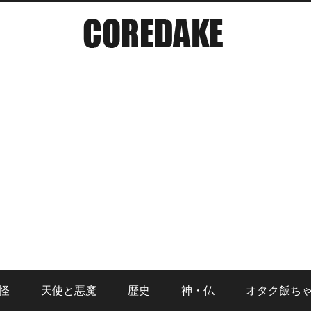
怪
天使と悪魔
歴史
神・仏
オタク飯ち