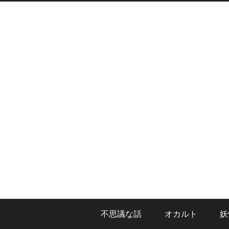
不思議な話
オカルト
妖