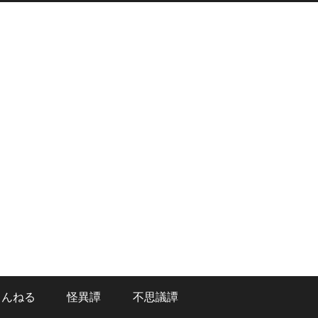
ゃんねる
怪異譚
不思議譚