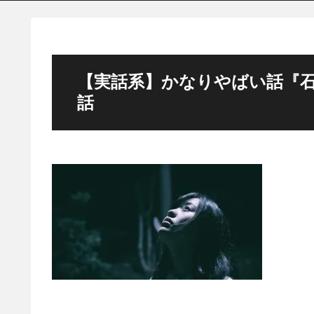
【実話系】かなりやばい話『石
話