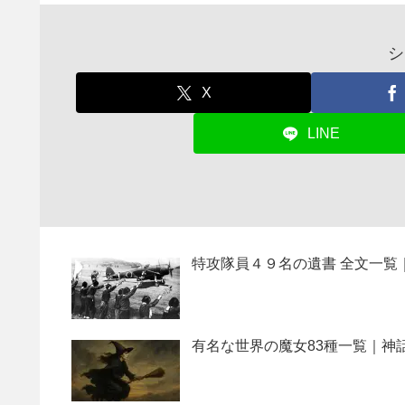
シ
X
LINE
特攻隊員４９名の遺書 全文一覧
有名な世界の魔女83種一覧｜神