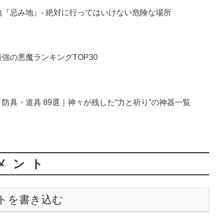
『忌み地』- 絶対に行ってはいけない危険な場所
強の悪魔ランキングTOP30
防具・道具 89選｜神々が残した“力と祈り”の神器一覧
メント
トを書き込む