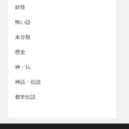
妖怪
怖い話
未分類
歴史
神・仏
神話・伝説
都市伝説