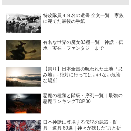
特攻隊員４９名の遺書 全文一覧｜家族
に宛てた最後の手紙
有名な世界の魔女83種一覧｜神話・伝
承・実在・ファンタジーまで
【祟り】日本全国の呪われた土地『忌
み地』- 絶対に行ってはいけない危険
な場所
悪魔の種類と階級・序列一覧｜最強の
悪魔ランキングTOP30
日本神話に登場する伝説の武器・防
具・道具 89選｜神々が残した“力と祈