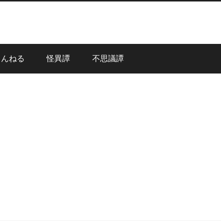
ゃんねる
怪異譚
不思議譚