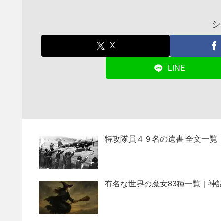
シ
X
LINE
特攻隊員４９名の遺書 全文一覧
有名な世界の魔女83種一覧｜神