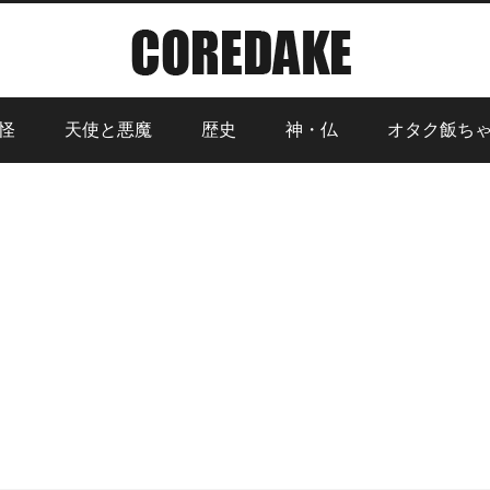
怪
天使と悪魔
歴史
神・仏
オタク飯ち