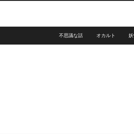
不思議な話
オカルト
妖