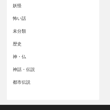
妖怪
怖い話
未分類
歴史
神・仏
神話・伝説
都市伝説