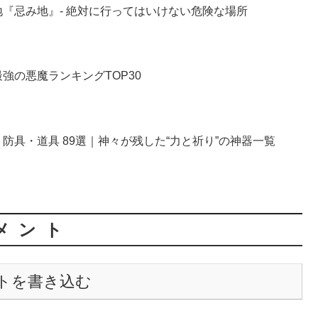
『忌み地』- 絶対に行ってはいけない危険な場所
強の悪魔ランキングTOP30
防具・道具 89選｜神々が残した“力と祈り”の神器一覧
メント
トを書き込む