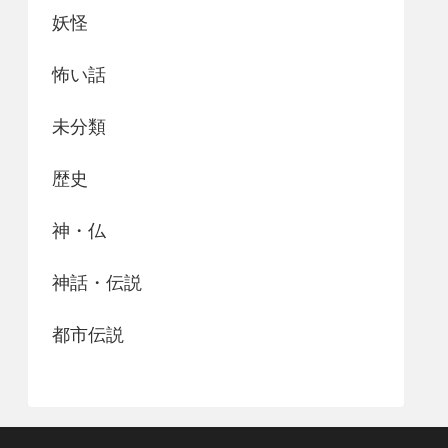
妖怪
怖い話
未分類
歴史
神・仏
神話・伝説
都市伝説