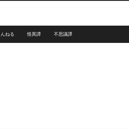
ゃんねる
怪異譚
不思議譚