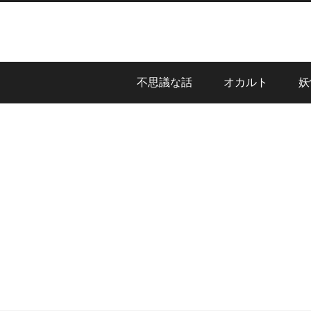
不思議な話
オカルト
妖