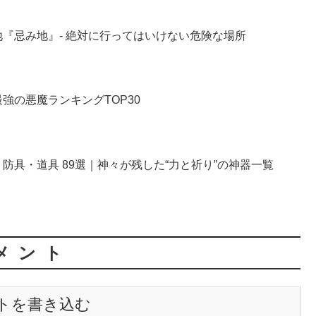
『忌み地』- 絶対に行ってはいけない危険な場所
強の悪魔ランキングTOP30
防具・道具 89選｜神々が残した“力と祈り”の神器一覧
メント
トを書き込む