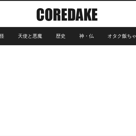
怪
天使と悪魔
歴史
神・仏
オタク飯ち