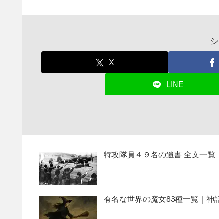
シ
X
LINE
特攻隊員４９名の遺書 全文一覧
有名な世界の魔女83種一覧｜神