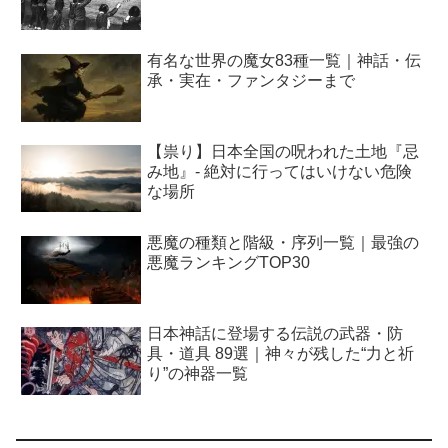
有名な世界の魔女83種一覧｜神話・伝
承・実在・ファンタジーまで
【祟り】日本全国の呪われた土地『忌
み地』- 絶対に行ってはいけない危険
な場所
悪魔の種類と階級・序列一覧｜最強の
悪魔ランキングTOP30
日本神話に登場する伝説の武器・防
具・道具 89選｜神々が残した“力と祈
り”の神器一覧