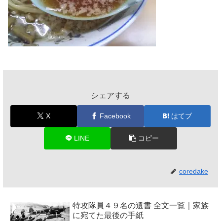
シェアする
X
Facebook
はてブ
LINE
コピー
coredake
特攻隊員４９名の遺書 全文一覧｜家族
に宛てた最後の手紙