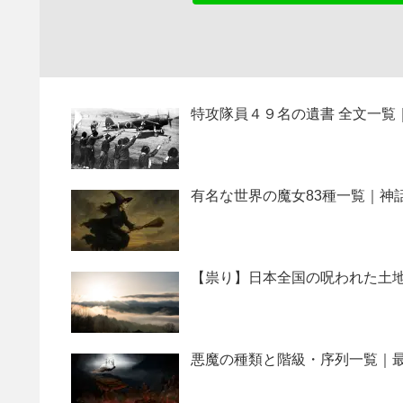
特攻隊員４９名の遺書 全文一覧
有名な世界の魔女83種一覧｜神
【祟り】日本全国の呪われた土地
悪魔の種類と階級・序列一覧｜最