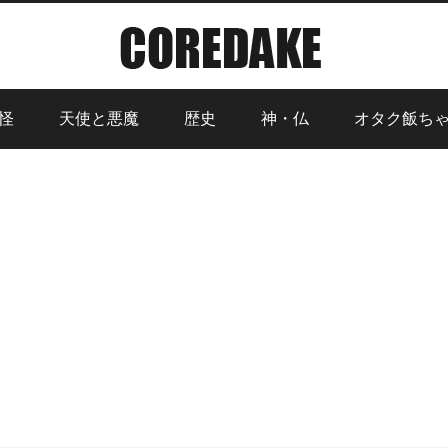
怪
天使と悪魔
歴史
神・仏
オタク飯ち