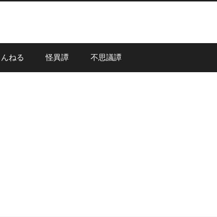
ゃんねる
怪異譚
不思議譚