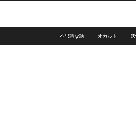
不思議な話
オカルト
妖