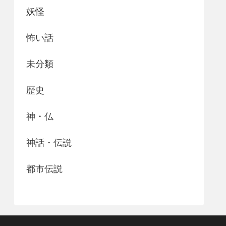
妖怪
怖い話
未分類
歴史
神・仏
神話・伝説
都市伝説