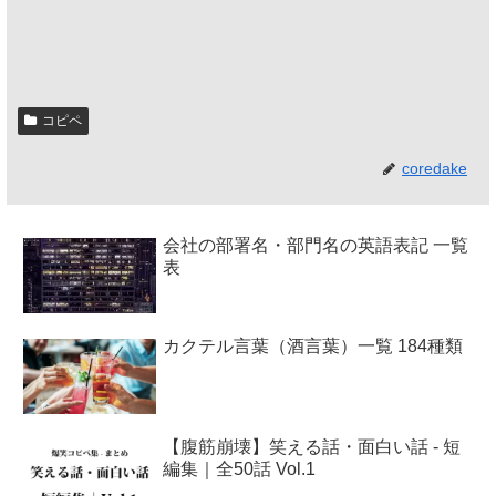
コピペ
coredake
会社の部署名・部門名の英語表記 一覧
表
カクテル言葉（酒言葉）一覧 184種類
【腹筋崩壊】笑える話・面白い話 - 短
編集｜全50話 Vol.1