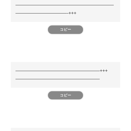
—————————————————————
———————————-+++
コピー
——————————————————+++
——————————————————
コピー