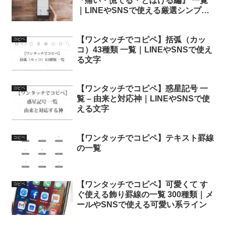
『痛い・慌てる・とぼける編』 一覧
｜LINEやSNSで使える厳選シンプル
– 面白い・かわいいAA
【ワンタッチでコピペ】括弧（カッ
コピペ
コ）43種類 一覧｜LINEやSNSで使え
る文字
【ワンタッチでコピペ】惑星記号 一
コピペ
覧 – 由来と対応神｜LINEやSNSで使
える文字
【ワンタッチでコピペ】テキスト罫線
コピペ
の一覧
【ワンタッチでコピペ】可愛くて す
コピペ
ぐ使える飾り罫線の一覧 300種類｜メ
ールやSNSで使える可愛い系ライン