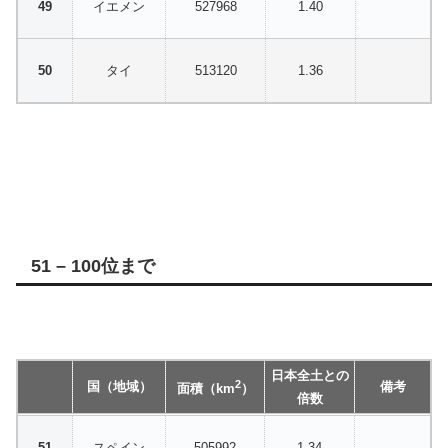
イエメン
527968
1.40
タイ
513120
1.36
51 – 100位まで
日本全土との
2
国（地域）
備考
面積（km
）
倍数
スペイン
505992
1.34