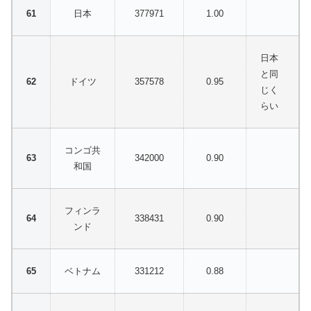
日本
377971
1.00
日本
と同
ドイツ
357578
0.95
じく
らい
コンゴ共
342000
0.90
和国
フィンラ
338431
0.90
ンド
ベトナム
331212
0.88