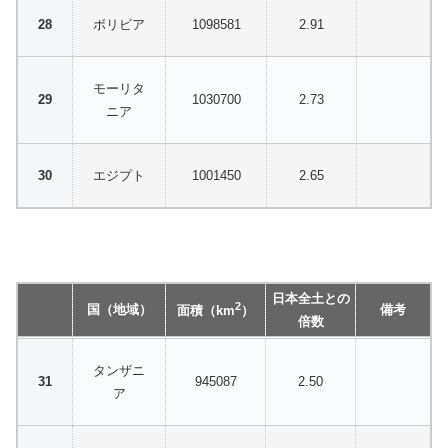
ボリビア
1098581
2.91
モーリタ
1030700
2.73
ニア
エジプト
1001450
2.65
日本全土との
2
国（地域）
備考
面積（km
）
倍数
タンザニ
945087
2.50
ア