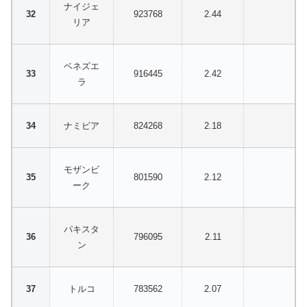
ナイジェ
923768
2.44
リア
ベネズエ
916445
2.42
ラ
ナミビア
824268
2.18
モザンビ
801590
2.12
ーク
パキスタ
796095
2.11
ン
トルコ
783562
2.07