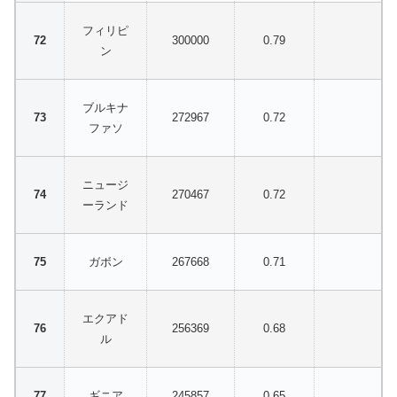
フィリピ
300000
0.79
ン
ブルキナ
272967
0.72
ファソ
ニュージ
270467
0.72
ーランド
ガボン
267668
0.71
エクアド
256369
0.68
ル
ギニア
245857
0.65