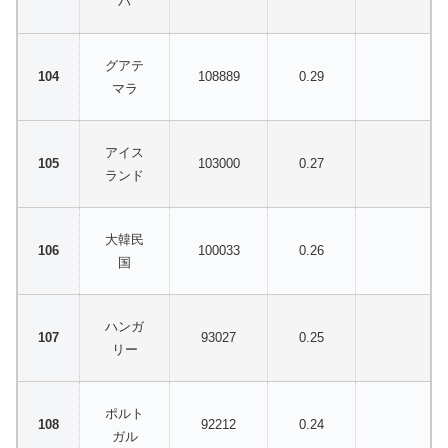
バ
グアテ
108889
0.29
マラ
アイス
103000
0.27
ランド
大韓民
100033
0.26
国
ハンガ
93027
0.25
リー
ポルト
92212
0.24
ガル