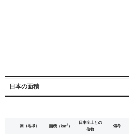
日本の面積
日本全土との
2
国（地域）
備考
面積（km
）
倍数