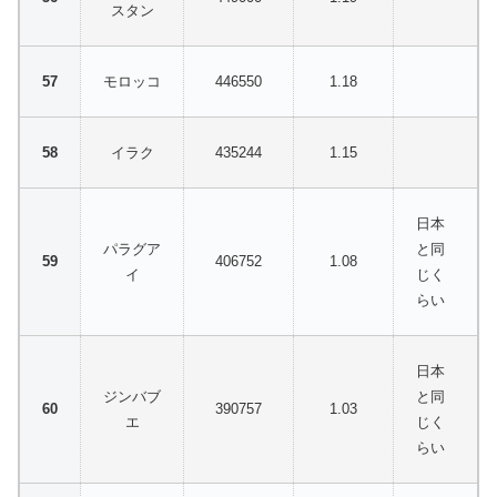
スタン
モロッコ
446550
1.18
イラク
435244
1.15
日本
パラグア
と同
406752
1.08
イ
じく
らい
日本
ジンバブ
と同
390757
1.03
エ
じく
らい