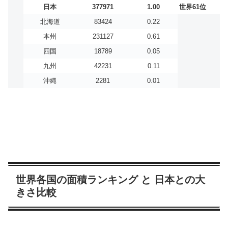
日本
377971
1.00
世界61位
北海道
83424
0.22
本州
231127
0.61
四国
18789
0.05
九州
42231
0.11
沖縄
2281
0.01
世界各国の面積ランキング と 日本との大
きさ比較