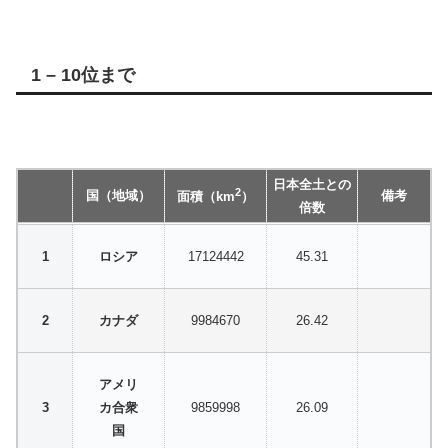
1 – 10位まで
日本全土との
2
国（地域）
備考
面積（km
）
倍数
ロシア
17124442
45.31
カナダ
9984670
26.42
アメリ
カ合衆
9859998
26.09
国