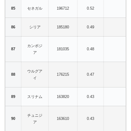
セネガル
196712
0.52
シリア
185180
0.49
カンボジ
181035
0.48
ア
ウルグア
176215
0.47
イ
スリナム
163820
0.43
チュニジ
163610
0.43
ア