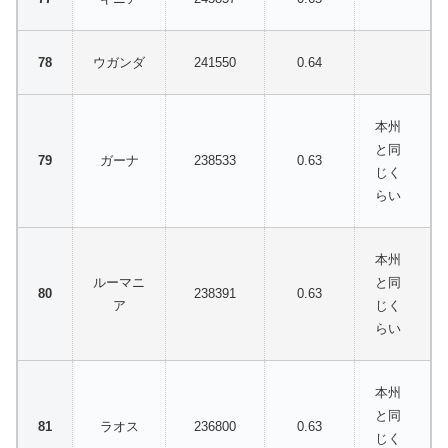
ウガンダ
241550
0.64
本州
と同
ガーナ
238533
0.63
じく
らい
本州
ルーマニ
と同
238391
0.63
ア
じく
らい
本州
と同
ラオス
236800
0.63
じく