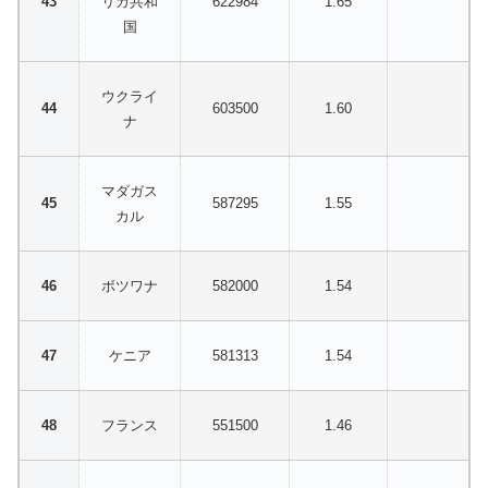
リカ共和
622984
1.65
国
ウクライ
603500
1.60
ナ
マダガス
587295
1.55
カル
ボツワナ
582000
1.54
ケニア
581313
1.54
フランス
551500
1.46