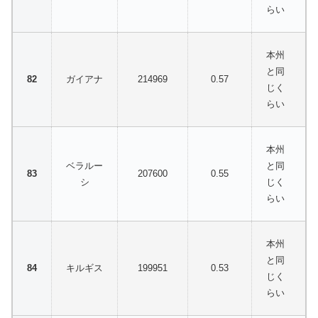
らい
本州
と同
ガイアナ
214969
0.57
じく
らい
本州
ベラルー
と同
207600
0.55
シ
じく
らい
本州
と同
キルギス
199951
0.53
じく
らい