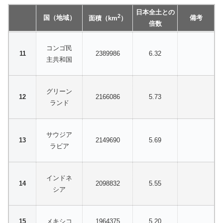
日本全土との
2
国（地域）
備考
面積（km
）
倍数
コンゴ民
2389986
6.32
主共和国
グリーン
2166086
5.73
ランド
サウジア
2149690
5.69
ラビア
インドネ
2098832
5.55
シア
メキシコ
1964375
5.20