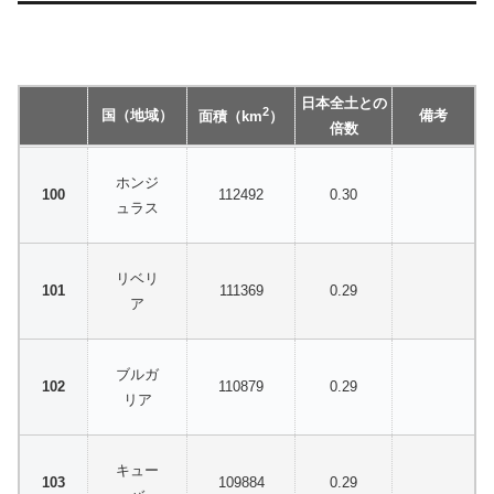
日本全土との
2
国（地域）
備考
面積（km
）
倍数
ホンジ
112492
0.30
ュラス
リベリ
111369
0.29
ア
ブルガ
110879
0.29
リア
キュー
109884
0.29