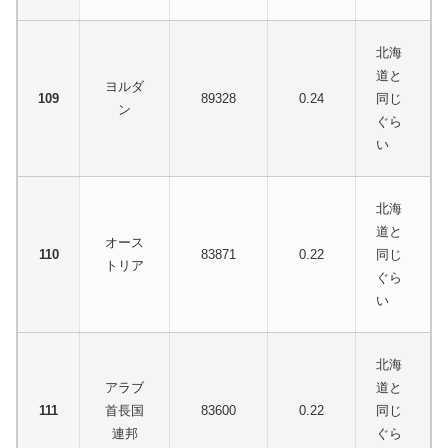
北海
道と
ヨルダ
89328
0.24
同じ
ン
ぐら
い
北海
道と
オース
83871
0.22
同じ
トリア
ぐら
い
北海
アラブ
道と
首長国
83600
0.22
同じ
連邦
ぐら